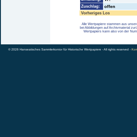
Zuschlag:
offen
Vorheriges Los
Alle Wertpapiere stammen aus unser
bei Abbildungen auf Archivmaterial zu
Wertpapiers kann also von der Num
© 2026 Hanseatisches Sammlerkontor für Historische Wertpapiere - All rights reserved -
Kon