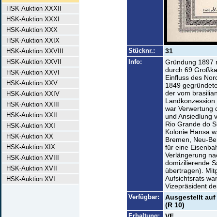
HSK-Auktion XXXII
HSK-Auktion XXXI
HSK-Auktion XXX
HSK-Auktion XXIX
Stücknr.:
31
HSK-Auktion XXVIII
HSK-Auktion XXVII
Info:
Gründung 1897 m
durch 69 Großka
HSK-Auktion XXVI
Einfluss des Nor
HSK-Auktion XXV
1849 gegründete
der vom brasilia
HSK-Auktion XXIV
Landkonzession 
HSK-Auktion XXIII
war Verwertung 
HSK-Auktion XXII
und Ansiedlung v
Rio Grande do Su
HSK-Auktion XXI
Kolonie Hansa 
HSK-Auktion XX
Bremen, Neu-Ber
HSK-Auktion XIX
für eine Eisenb
Verlängerung nac
HSK-Auktion XVIII
domizilierende 
HSK-Auktion XVII
übertragen). Mit
Aufsichtsrats wa
HSK-Auktion XVI
Vizepräsident d
Verfügbar:
Ausgestellt au
(R 10)
Erhaltung:
VF.