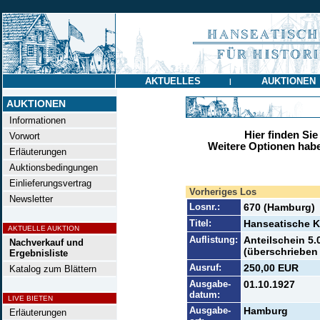
AKTUELLES
AUKTIONEN
|
AUKTIONEN
Informationen
Hier finden Sie
Vorwort
Weitere Optionen habe
Erläuterungen
Auktionsbedingungen
Einlieferungsvertrag
Vorheriges Los
Newsletter
Losnr.:
670 (Hamburg)
Titel:
Hanseatische K
AKTUELLE AUKTION
Auflistung:
Anteilschein 5.
Nachverkauf und
(überschrieben 
Ergebnisliste
Ausruf:
250,00 EUR
Katalog zum Blättern
Ausgabe-
01.10.1927
datum:
LIVE BIETEN
Ausgabe-
Hamburg
Erläuterungen