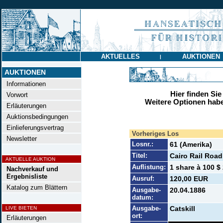
AKTUELLES
AUKTIONEN
|
AUKTIONEN
Informationen
Hier finden Sie
Vorwort
Weitere Optionen habe
Erläuterungen
Auktionsbedingungen
Einlieferungsvertrag
Vorheriges Los
Newsletter
Losnr.:
61 (Amerika)
Titel:
Cairo Rail Road
AKTUELLE AUKTION
Auflistung:
1 share à 100 $ 
Nachverkauf und
Ergebnisliste
Ausruf:
120,00 EUR
Katalog zum Blättern
Ausgabe-
20.04.1886
datum:
Ausgabe-
Catskill
LIVE BIETEN
ort:
Erläuterungen