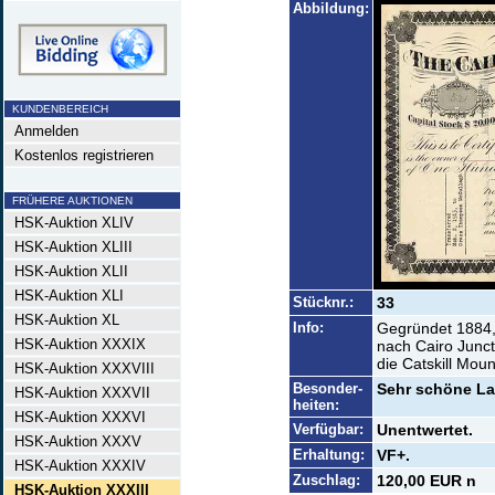
Abbildung:
KUNDENBEREICH
Anmelden
Kostenlos registrieren
FRÜHERE AUKTIONEN
HSK-Auktion XLIV
HSK-Auktion XLIII
HSK-Auktion XLII
HSK-Auktion XLI
Stücknr.:
33
HSK-Auktion XL
Info:
Gegründet 1884,
HSK-Auktion XXXIX
nach Cairo Junct
die Catskill Mou
HSK-Auktion XXXVIII
Besonder-
Sehr schöne La
HSK-Auktion XXXVII
heiten:
HSK-Auktion XXXVI
Verfügbar:
Unentwertet.
HSK-Auktion XXXV
Erhaltung:
VF+.
HSK-Auktion XXXIV
Zuschlag:
120,00 EUR n
HSK-Auktion XXXIII