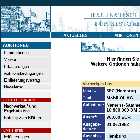
AKTUELLES
AUKTIONEN
|
AUKTIONEN
Informationen
Hier finden Sie
Vorwort
Weitere Optionen habe
Erläuterungen
Auktionsbedingungen
Einlieferungsvertrag
Vorheriges Los
Newsletter
Losnr.:
697 (Hamburg)
Titel:
Mobil Oil AG
AKTUELLE AUKTION
Auflistung:
Namens-Sammel
Nachverkauf und
10.800.000 DM J
Ergebnisliste
Ausruf:
300,00 EUR
Katalog zum Blättern
Ausgabe-
01.06.1982
datum:
LIVE BIETEN
Ausgabe-
Hamburg
Erläuterungen