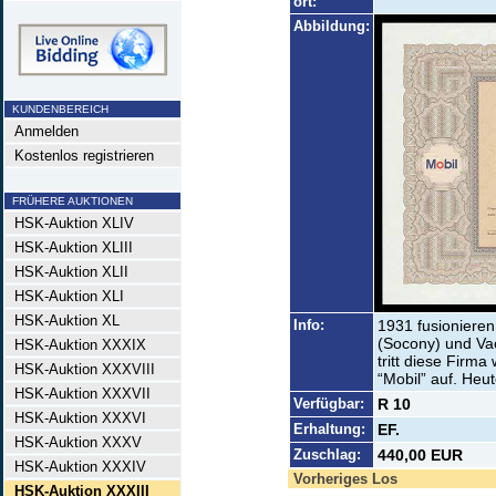
ort:
Abbildung:
KUNDENBEREICH
Anmelden
Kostenlos registrieren
FRÜHERE AUKTIONEN
HSK-Auktion XLIV
HSK-Auktion XLIII
HSK-Auktion XLII
HSK-Auktion XLI
HSK-Auktion XL
Info:
1931 fusioniere
(Socony) und Va
HSK-Auktion XXXIX
tritt diese Firm
HSK-Auktion XXXVIII
“Mobil” auf. Heu
HSK-Auktion XXXVII
Verfügbar:
R 10
HSK-Auktion XXXVI
Erhaltung:
EF.
HSK-Auktion XXXV
Zuschlag:
440,00 EUR
HSK-Auktion XXXIV
Vorheriges Los
HSK-Auktion XXXIII