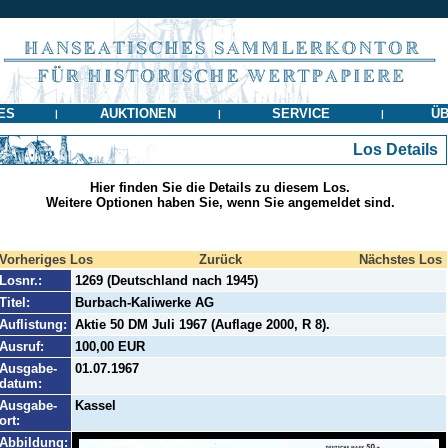
ES
AUKTIONEN
SERVICE
ÜB
|
|
|
Los Details
Hier finden Sie die Details zu diesem Los.
Weitere Optionen haben Sie, wenn Sie angemeldet sind.
Vorheriges Los
Zurück
Nächstes Los
Losnr.:
1269 (Deutschland nach 1945)
Titel:
Burbach-Kaliwerke AG
Auflistung:
Aktie 50 DM Juli 1967 (Auflage 2000, R 8).
Ausruf:
100,00 EUR
Ausgabe-
01.07.1967
datum:
Ausgabe-
Kassel
ort:
Abbildung: