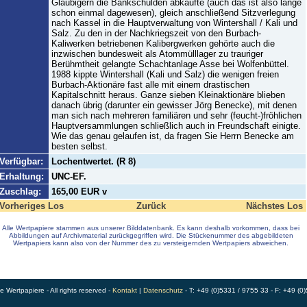
Gläubigern die Bankschulden abkaufte (auch das ist also lange
schon einmal dagewesen), gleich anschließend Sitzverlegung
nach Kassel in die Hauptverwaltung von Wintershall / Kali und
Salz. Zu den in der Nachkriegszeit von den Burbach-
Kaliwerken betriebenen Kalibergwerken gehörte auch die
inzwischen bundesweit als Atommülllager zu trauriger
Berühmtheit gelangte Schachtanlage Asse bei Wolfenbüttel.
1988 kippte Wintershall (Kali und Salz) die wenigen freien
Burbach-Aktionäre fast alle mit einem drastischen
Kapitalschnitt heraus. Ganze sieben Kleinaktionäre blieben
danach übrig (darunter ein gewisser Jörg Benecke), mit denen
man sich nach mehreren familiären und sehr (feucht-)fröhlichen
Hauptversammlungen schließlich auch in Freundschaft einigte.
Wie das genau gelaufen ist, da fragen Sie Herrn Benecke am
besten selbst.
Verfügbar:
Lochentwertet. (R 8)
Erhaltung:
UNC-EF.
Zuschlag:
165,00 EUR v
Vorheriges Los
Zurück
Nächstes Los
Alle Wertpapiere stammen aus unserer Bilddatenbank. Es kann deshalb vorkommen, dass bei
Abbildungen auf Archivmaterial zurückgegriffen wird. Die Stückenummer des abgebildeten
Wertpapiers kann also von der Nummer des zu versteigernden Wertpapiers abweichen.
Wertpapiere - All rights reserved -
Kontakt
|
Datenschutz
- T: +49 (0)5331 / 9755 33 - F: +49 (0