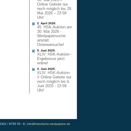
Online Gebote nur
noch möglich bis 29.
Mai 2026 – 23:59
Uhr!
2. April 2026:
45. HSK-Auktion am
30. Mai 2026 -
Wertpapiersuche
anstatt
Ostereiersuche!
9. Juni 2025:
XLIV. HSK-Auktion -
Ergebnisse jetzt
online!
3. Juni 2025:
XLIV. HSK-Auktion
// Online Gebote nur
noch möglich bis 6.
Juni 2025 - 23:59
Uhr!
)5331 / 9755 55 - E:
info@historische-wertpapiere.de