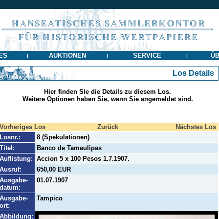
ES
AUKTIONEN
SERVICE
ÜB
|
|
|
Los Details
Hier finden Sie die Details zu diesem Los.
Weitere Optionen haben Sie, wenn Sie angemeldet sind.
Vorheriges Los
Zurück
Nächstes Los
Losnr.:
8 (Spekulationen)
Titel:
Banco de Tamaulipas
Auflistung:
Accion 5 x 100 Pesos 1.7.1907.
Ausruf:
650,00 EUR
Ausgabe-
01.07.1907
datum:
Ausgabe-
Tampico
ort:
Abbildung: