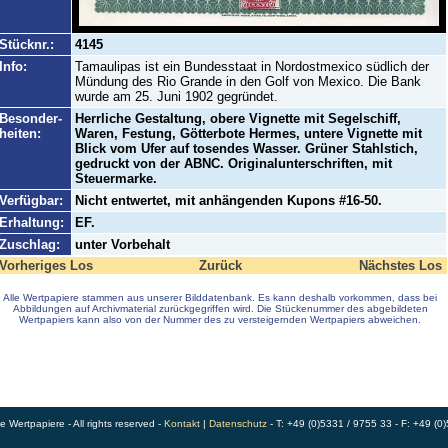
Stücknr.:
4145
Info:
Tamaulipas ist ein Bundesstaat in Nordostmexico südlich der
Mündung des Rio Grande in den Golf von Mexico. Die Bank
wurde am 25. Juni 1902 gegründet.
Besonder-
Herrliche Gestaltung, obere Vignette mit Segelschiff,
heiten:
Waren, Festung, Götterbote Hermes, untere Vignette mit
Blick vom Ufer auf tosendes Wasser. Grüner Stahlstich,
gedruckt von der ABNC. Originalunterschriften, mit
Steuermarke.
Verfügbar:
Nicht entwertet, mit anhängenden Kupons #16-50.
Erhaltung:
EF.
Zuschlag:
unter Vorbehalt
Vorheriges Los
Zurück
Nächstes Los
Alle Wertpapiere stammen aus unserer Bilddatenbank. Es kann deshalb vorkommen, dass bei
Abbildungen auf Archivmaterial zurückgegriffen wird. Die Stückenummer des abgebildeten
Wertpapiers kann also von der Nummer des zu versteigernden Wertpapiers abweichen.
Wertpapiere - All rights reserved -
Kontakt
|
Datenschutz
- T: +49 (0)5331 / 9755 33 - F: +49 (0