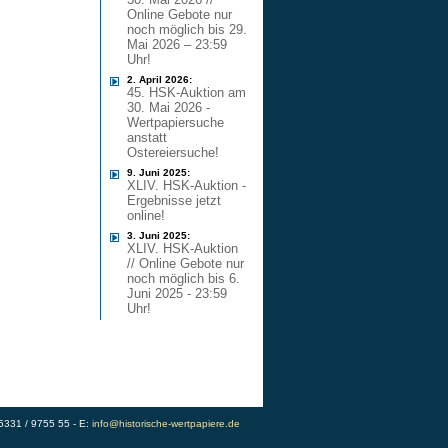
Online Gebote nur
noch möglich bis 29.
Mai 2026 – 23:59
Uhr!
2. April 2026:
45. HSK-Auktion am
30. Mai 2026 -
Wertpapiersuche
anstatt
Ostereiersuche!
9. Juni 2025:
XLIV. HSK-Auktion -
Ergebnisse jetzt
online!
3. Juni 2025:
XLIV. HSK-Auktion
// Online Gebote nur
noch möglich bis 6.
Juni 2025 - 23:59
Uhr!
)5331 / 9755 55 - E:
info@historische-wertpapiere.de