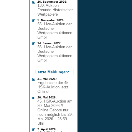
26. September 2026:
130. Auktion
Freunde Historischer
Wertpapiere
5. November 2026:
55. Live-Auktion der
Deutsche
Wertpapierauktionen
GmbH
14. Januar 2027:
56. Live-Auktion der
Deutsche
Wertpapierauktionen
GmbH
Letzte Meldungen:
31. Mai 2026:
Ergebnisse der 45.
HSK-Auktion jetzt
Online!
26. Mai 2026:
45. HSK-Auktion am
30. Mai 2026 //
Online Gebote nur
noch möglich bis 29.
Mai 2026 – 23:59
Uhr!
2. April 2026: