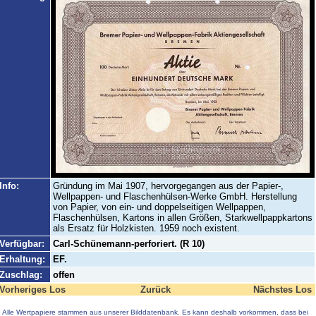
Info:
Gründung im Mai 1907, hervorgegangen aus der Papier-,
Wellpappen- und Flaschenhülsen-Werke GmbH. Herstellung
von Papier, von ein- und doppelseitigen Wellpappen,
Flaschenhülsen, Kartons in allen Größen, Starkwellpappkartons
als Ersatz für Holzkisten. 1959 noch existent.
Verfügbar:
Carl-Schünemann-perforiert. (R 10)
Erhaltung:
EF.
Zuschlag:
offen
Vorheriges Los
Zurück
Nächstes Los
Alle Wertpapiere stammen aus unserer Bilddatenbank. Es kann deshalb vorkommen, dass bei