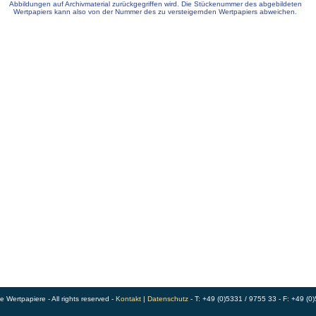
Abbildungen auf Archivmaterial zurückgegriffen wird. Die Stückenummer des abgebildeten
Wertpapiers kann also von der Nummer des zu versteigernden Wertpapiers abweichen.
Wertpapiere - All rights reserved -
Kontakt
|
Datenschutz
- T: +49 (0)5331 / 9755 33 - F: +49 (0