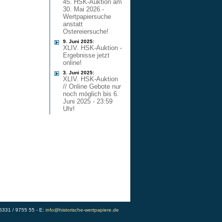
45. HSK-Auktion am
30. Mai 2026 -
Wertpapiersuche
anstatt
Ostereiersuche!
9. Juni 2025:
XLIV. HSK-Auktion -
Ergebnisse jetzt
online!
3. Juni 2025:
XLIV. HSK-Auktion
// Online Gebote nur
noch möglich bis 6.
Juni 2025 - 23:59
Uhr!
)5331 / 9755 55 - E:
info@historische-wertpapiere.de