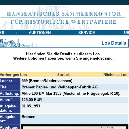
ES
AUKTIONEN
SERVICE
ÜB
|
|
|
Los Details
Hier finden Sie die Details zu diesem Los.
Weitere Optionen haben Sie, wenn Sie angemeldet sind.
Vorheriges Los
Zurück
Nächstes Los
Losnr.:
559 (Bremen/Niedersachsen)
Titel:
Bremer Papier- und Wellpappen-Fabrik AG
Auflistung:
Aktie 100 DM Mai 1953 (Muster ohne Prägesiegel, R 10).
Ausruf:
125,00 EUR
Ausgabe-
01.05.1953
datum:
Ausgabe-
Bremen
ort:
Abbildung: