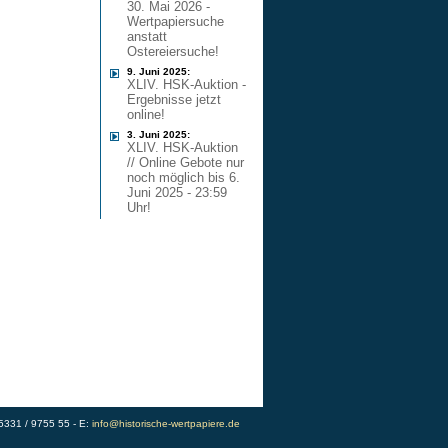
30. Mai 2026 -
Wertpapiersuche
anstatt
Ostereiersuche!
9. Juni 2025:
XLIV. HSK-Auktion -
Ergebnisse jetzt
online!
3. Juni 2025:
XLIV. HSK-Auktion
// Online Gebote nur
noch möglich bis 6.
Juni 2025 - 23:59
Uhr!
)5331 / 9755 55 - E:
info@historische-wertpapiere.de