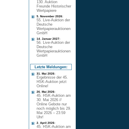
130. Auktion
Freunde Historischer
Wertpapiere
5. November 2026:
55. Live-Auktion der
Deutsche
Wertpapierauktionen
GmbH
14. Januar 2027:
56. Live-Auktion der
Deutsche
Wertpapierauktionen
GmbH
Letzte Meldungen:
31. Mai 2026:
Ergebnisse der 45.
HSK-Auktion jetzt
Online!
26. Mai 2026:
45. HSK-Auktion am
30. Mai 2026 //
Online Gebote nur
noch möglich bis 29.
Mai 2026 – 23:59
Uhr!
2. April 2026:
45. HSK-Auktion am