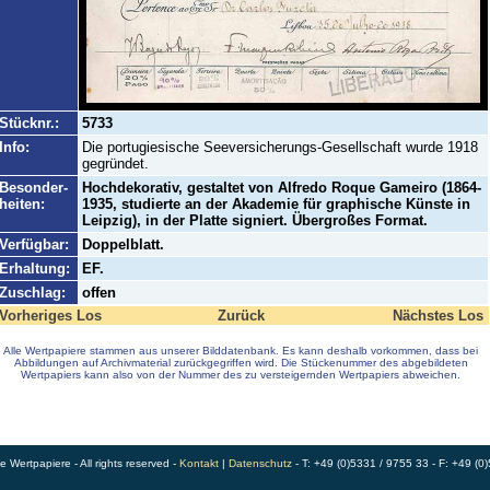
Stücknr.:
5733
Info:
Die portugiesische Seeversicherungs-Gesellschaft wurde 1918
gegründet.
Besonder-
Hochdekorativ, gestaltet von Alfredo Roque Gameiro (1864-
heiten:
1935, studierte an der Akademie für graphische Künste in
Leipzig), in der Platte signiert. Übergroßes Format.
Verfügbar:
Doppelblatt.
Erhaltung:
EF.
Zuschlag:
offen
Vorheriges Los
Zurück
Nächstes Los
Alle Wertpapiere stammen aus unserer Bilddatenbank. Es kann deshalb vorkommen, dass bei
Abbildungen auf Archivmaterial zurückgegriffen wird. Die Stückenummer des abgebildeten
Wertpapiers kann also von der Nummer des zu versteigernden Wertpapiers abweichen.
Wertpapiere - All rights reserved -
Kontakt
|
Datenschutz
- T: +49 (0)5331 / 9755 33 - F: +49 (0