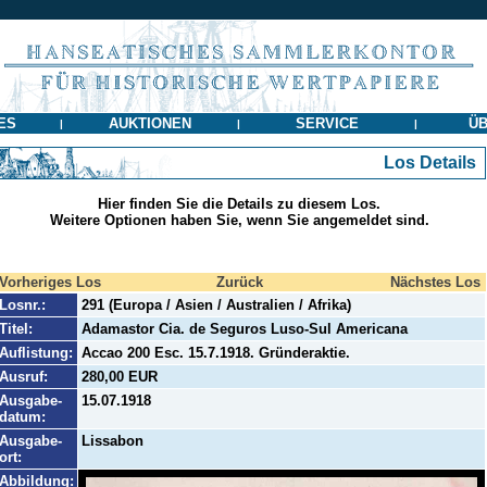
ES
AUKTIONEN
SERVICE
ÜB
|
|
|
Los Details
Hier finden Sie die Details zu diesem Los.
Weitere Optionen haben Sie, wenn Sie angemeldet sind.
Vorheriges Los
Zurück
Nächstes Los
Losnr.:
291 (Europa / Asien / Australien / Afrika)
Titel:
Adamastor Cia. de Seguros Luso-Sul Americana
Auflistung:
Accao 200 Esc. 15.7.1918. Gründeraktie.
Ausruf:
280,00 EUR
Ausgabe-
15.07.1918
datum:
Ausgabe-
Lissabon
ort:
Abbildung: