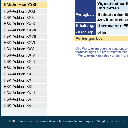
Vignette einer
HSK-Auktion XXXII
und Ketten.
HSK-Auktion XXXI
Verfügbar:
Bedeutendes St
HSK-Auktion XXX
Zeichnungen vo
HSK-Auktion XXIX
Erhaltung:
Unentwertet. EF
HSK-Auktion XXVIII
Zuschlag:
offen
HSK-Auktion XXVII
Vorheriges Los
HSK-Auktion XXVI
HSK-Auktion XXV
Alle Wertpapiere stammen aus unser
bei Abbildungen auf Archivmaterial zu
HSK-Auktion XXIV
Wertpapiers kann also von der Num
HSK-Auktion XXIII
HSK-Auktion XXII
HSK-Auktion XXI
HSK-Auktion XX
HSK-Auktion XIX
HSK-Auktion XVIII
HSK-Auktion XVII
HSK-Auktion XVI
© 2026 Hanseatisches Sammlerkontor für Historische Wertpapiere - All rights reserved -
Kon