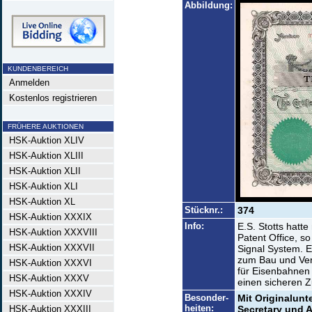
Abbildung:
KUNDENBEREICH
Anmelden
Kostenlos registrieren
FRÜHERE AUKTIONEN
HSK-Auktion XLIV
HSK-Auktion XLIII
HSK-Auktion XLII
HSK-Auktion XLI
HSK-Auktion XL
Stücknr.:
374
HSK-Auktion XXXIX
Info:
E.S. Stotts hatt
HSK-Auktion XXXVIII
Patent Office, s
HSK-Auktion XXXVII
Signal System. E
zum Bau und Ver
HSK-Auktion XXXVI
für Eisenbahnen 
HSK-Auktion XXXV
einen sicheren Z
HSK-Auktion XXXIV
Besonder-
Mit Originalunte
heiten:
HSK-Auktion XXXIII
Secretary und A