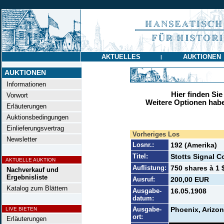
AKTUELLES
AUKTIONEN
|
AUKTIONEN
Informationen
Hier finden Sie
Vorwort
Weitere Optionen habe
Erläuterungen
Auktionsbedingungen
Einlieferungsvertrag
Vorheriges Los
Newsletter
Losnr.:
192 (Amerika)
Titel:
Stotts Signal C
AKTUELLE AUKTION
Auflistung:
750 shares à 1 
Nachverkauf und
Ergebnisliste
Ausruf:
200,00 EUR
Katalog zum Blättern
Ausgabe-
16.05.1908
datum:
Ausgabe-
Phoenix, Arizo
LIVE BIETEN
ort:
Erläuterungen