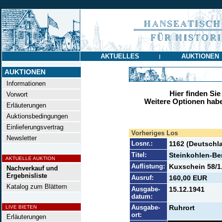
AKTUELLES
AUKTIONEN
|
AUKTIONEN
Informationen
Hier finden Sie
Vorwort
Weitere Optionen habe
Erläuterungen
Auktionsbedingungen
Einlieferungsvertrag
Vorheriges Los
Newsletter
Losnr.:
1162 (Deutschla
Titel:
Steinkohlen-Be
AKTUELLE AUKTION
Auflistung:
Kuxschein 58/1.
Nachverkauf und
Ergebnisliste
Ausruf:
160,00 EUR
Katalog zum Blättern
Ausgabe-
15.12.1941
datum:
Ausgabe-
Ruhrort
LIVE BIETEN
ort:
Erläuterungen