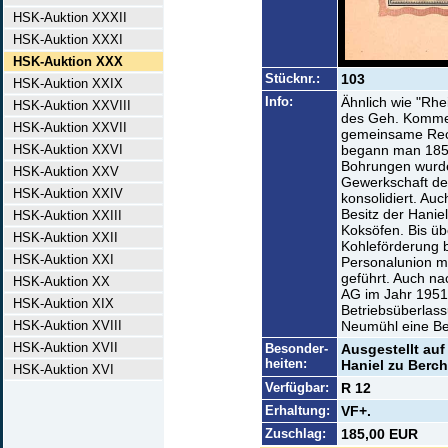
HSK-Auktion XXXII
HSK-Auktion XXXI
HSK-Auktion XXX
Stücknr.:
103
HSK-Auktion XXIX
Info:
Ähnlich wie "Rh
HSK-Auktion XXVIII
des Geh. Kommerz
HSK-Auktion XXVII
gemeinsame Rec
HSK-Auktion XXVI
begann man 1853
Bohrungen wurde
HSK-Auktion XXV
Gewerkschaft de
HSK-Auktion XXIV
konsolidiert. Auc
Besitz der Hanie
HSK-Auktion XXIII
Koksöfen. Bis üb
HSK-Auktion XXII
Kohleförderung b
HSK-Auktion XXI
Personalunion m
geführt. Auch n
HSK-Auktion XX
AG im Jahr 1951
HSK-Auktion XIX
Betriebsüberlas
HSK-Auktion XVIII
Neumühl eine Be
HSK-Auktion XVII
Besonder-
Ausgestellt auf
heiten:
Haniel zu Berc
HSK-Auktion XVI
Verfügbar:
R 12
Erhaltung:
VF+.
Zuschlag:
185,00 EUR