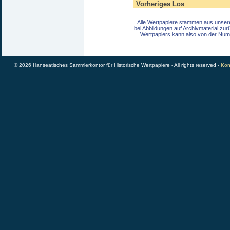
Vorheriges Los
Alle Wertpapiere stammen aus unser
bei Abbildungen auf Archivmaterial zu
Wertpapiers kann also von der Num
© 2026 Hanseatisches Sammlerkontor für Historische Wertpapiere - All rights reserved -
Kon