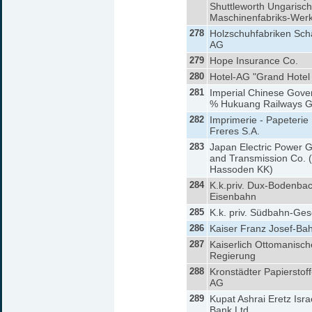
Shuttleworth Ungarisc
Maschinenfabriks-Wer
278
Holzschuhfabriken Sch
AG
279
Hope Insurance Co.
280
Hotel-AG "Grand Hotel
281
Imperial Chinese Gove
% Hukuang Railways G
282
Imprimerie - Papeterie
Freres S.A.
283
Japan Electric Power 
and Transmission Co. 
Hassoden KK)
284
K.k.priv. Dux-Bodenba
Eisenbahn
285
K.k. priv. Südbahn-Gese
286
Kaiser Franz Josef-Ba
287
Kaiserlich Ottomanisch
Regierung
288
Kronstädter Papierstoff
AG
289
Kupat Ashrai Eretz Israe
Bank Ltd.