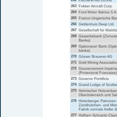
Fischerei AG Ochrid
263
Fokker Aircraft Corp.
264
Ford Motor Ibérica S.A
265
Franco-Ungarische Ba
266
Geldenhuis Deep Ltd.
267
Gesellschaft für Malzfa
268
Gewerbebank (Zivnost
Banka)
269
Gjakovacer Bank (Gja
banka)
270
Gösser Brauerei-AG
271
Gold Mining Associatio
272
Gouvernement Impéria
(Protectorat Francaise)
273
Governo Pontificio
274
Grand Lodge of Scotla
275
Heimischer Holzverban
Oberösterreich und Sa
276
Hirtenberger Patronen-
Zündhütchen- und Met
Fabrik vormals Keller 
277
Hofherr-Schrantz-Clayt