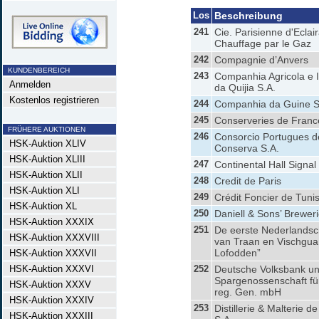
Los
Beschreibung
241
Cie. Parisienne d'Eclai
Chauffage par le Gaz
242
Compagnie d’Anvers
KUNDENBEREICH
243
Companhia Agricola e I
Anmelden
da Quijia S.A.
Kostenlos registrieren
244
Companhia da Guine S
245
Conserveries de Franc
FRÜHERE AUKTIONEN
246
Consorcio Portugues d
HSK-Auktion XLIV
Conserva S.A.
HSK-Auktion XLIII
247
Continental Hall Signal
HSK-Auktion XLII
248
Credit de Paris
HSK-Auktion XLI
249
Crédit Foncier de Tunis
HSK-Auktion XL
250
Daniell & Sons’ Breweri
HSK-Auktion XXXIX
251
De eerste Nederlandsc
HSK-Auktion XXXVIII
van Traan en Vischgua
Lofodden”
HSK-Auktion XXXVII
HSK-Auktion XXXVI
252
Deutsche Volksbank u
Spargenossenschaft f
HSK-Auktion XXXV
reg. Gen. mbH
HSK-Auktion XXXIV
253
Distillerie & Malterie de
HSK-Auktion XXXIII