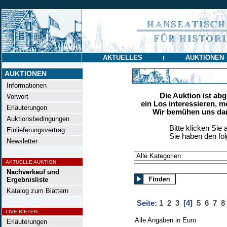
AKTUELLES
AUKTIONEN
|
AUKTIONEN
Informationen
Die Auktion ist ab
Vorwort
ein Los interessieren, m
Erläuterungen
Wir bemühen uns dan
Auktionsbedingungen
Bitte klicken Sie 
Einlieferungsvertrag
Sie haben den fo
Newsletter
AKTUELLE AUKTION
Nachverkauf und
Ergebnisliste
Katalog zum Blättern
Seite:
1
2
3
[4]
5
6
7
8
LIVE BIETEN
Alle Angaben in Euro
Erläuterungen