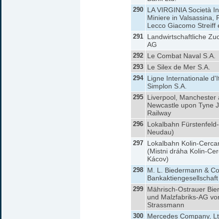
290
LA VIRGINIA Società Ind
Miniere in Valsassina, 
Lecco Giacomo Streiff
291
Landwirtschaftliche Zuc
AG
292
Le Combat Naval S.A.
293
Le Silex de Mer S.A.
294
Ligne Internationale d'It
Simplon S.A.
295
Liverpool, Manchester
Newcastle upon Tyne J
Railway
296
Lokalbahn Fürstenfeld-
Neudau)
297
Lokalbahn Kolin-Cerca
(Mistni dráha Kolin-Ce
Kácov)
298
M. L. Biedermann & Co
Bankaktiengesellschaft
299
Mährisch-Ostrauer Bier
und Malzfabriks-AG vo
Strassmann
300
Mercedes Company, Lt