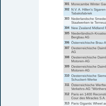
301
Morecambe Winter Ga
302
N.V. A. Hillen's Sigaren
Tabaksfabriek
303
Nederlandsche Smeder
Staalwerken te Terneu
304
New Zealand Midland R
305
Niederländisch-Kroatis
Bergbau AG
306
Österreichische Brau-
307
Oesterreichische Daim
AG
308
Oesterreichische Daiml
Motoren-AG
309
Oesterreichische Daiml
Motoren-AG
310
Oesterreichische Siem
Schuckert-Werke
311
Österreichische Werfte
Verkehrs-AG “Wörthers
312
Paris en 1400 Reconstit
Cour des Miracles S.A.
313
Paris Gigantic Wheel a