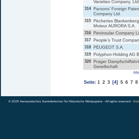
Varieties Company, Ltd
314
Parsons’ Foreign Paten
Company Ltd.
315
Pècheries Blankenberg
Moteur AURORA S.A.
316
Peninsular Company Li
317
People’s Trust Compa
318
PEUGEOT S.A.
319
Polyphon-Holding AG B
320
Prager Dampfschiffahrt
Gesellschaft
All
Seite:
1
2
3
[4]
5
6
7
8
© 2026 Hanseatisches Sammlerkontor für Historische Wertpapiere - All rights reserved -
Kon