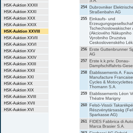
S.A.
HSK-Auktion XXXII
254
Dubrovniker Elektrisch
HSK-Auktion XXXI
Straßenbahn AG
HSK-Auktion XXX
255
Einkaufs- und
Erzeugungsgesellschaf
HSK-Auktion XXIX
Tschechoslowakischer 
HSK-Auktion XXVIII
(Akciového Nákupniho 
Vyrobniho Druzstva
HSK-Auktion XXVII
Ceskoslovenského Léká
HSK-Auktion XXVI
256
Erste Guttenbrunner S
HSK-Auktion XXV
AG
HSK-Auktion XXIV
257
Erste k.k.priv. Donau-
HSK-Auktion XXIII
Dampfschiffahrts-Gesel
HSK-Auktion XXII
258
Établissements A. Fau
HSK-Auktion XXI
Manufacture Francaise
Cycles & Motocyclette
HSK-Auktion XX
Thomann S.A.
HSK-Auktion XIX
259
Etablissements Léon Vo
HSK-Auktion XVIII
Théatre Marigny
HSK-Auktion XVII
260
Felsö-Vissói Takarékpé
HSK-Auktion XVI
Részvénytársaság (Fel
Sparkasse AG)
261
FIDES Fabbrica di Auto
Marca Brasier S.A.
262