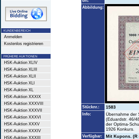
ort:
Abbildung:
KUNDENBEREICH
Anmelden
Kostenlos registrieren
FRÜHERE AUKTIONEN
HSK-Auktion XLIV
HSK-Auktion XLIII
HSK-Auktion XLII
HSK-Auktion XLI
HSK-Auktion XL
HSK-Auktion XXXIX
HSK-Auktion XXXVIII
Stücknr.:
1583
HSK-Auktion XXXVII
Info:
Übernahme der S
HSK-Auktion XXXVI
(Eduardstr. 46/4
HSK-Auktion XXXV
der Optima-Schu
1926 Konkurs.
HSK-Auktion XXXIV
Verfügbar:
Mit Kupons. (R 
HSK-Auktion XXXIII