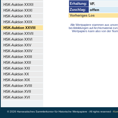
Erhaltung:
VF.
HSK-Auktion XXXII
Zuschlag:
offen
HSK-Auktion XXXI
Vorheriges Los
HSK-Auktion XXX
HSK-Auktion XXIX
Alle Wertpapiere stammen aus unser
HSK-Auktion XXVIII
bei Abbildungen auf Archivmaterial zu
Wertpapiers kann also von der Num
HSK-Auktion XXVII
HSK-Auktion XXVI
HSK-Auktion XXV
HSK-Auktion XXIV
HSK-Auktion XXIII
HSK-Auktion XXII
HSK-Auktion XXI
HSK-Auktion XX
HSK-Auktion XIX
HSK-Auktion XVIII
HSK-Auktion XVII
HSK-Auktion XVI
© 2026 Hanseatisches Sammlerkontor für Historische Wertpapiere - All rights reserved -
Kon