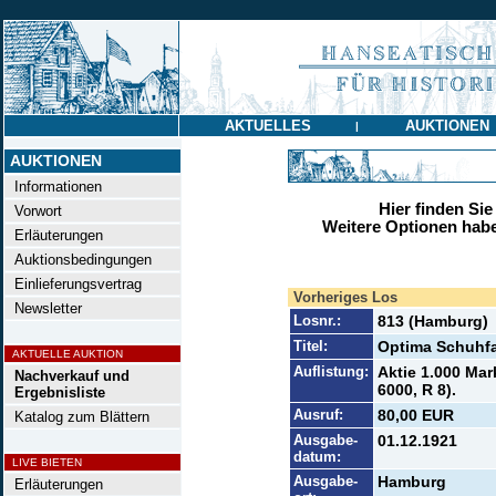
AKTUELLES
AUKTIONEN
|
AUKTIONEN
Informationen
Hier finden Sie
Vorwort
Weitere Optionen habe
Erläuterungen
Auktionsbedingungen
Einlieferungsvertrag
Vorheriges Los
Newsletter
Losnr.:
813 (Hamburg)
Titel:
Optima Schuhfa
AKTUELLE AUKTION
Auflistung:
Aktie 1.000 Mar
Nachverkauf und
6000, R 8).
Ergebnisliste
Ausruf:
80,00 EUR
Katalog zum Blättern
Ausgabe-
01.12.1921
datum:
LIVE BIETEN
Ausgabe-
Hamburg
Erläuterungen