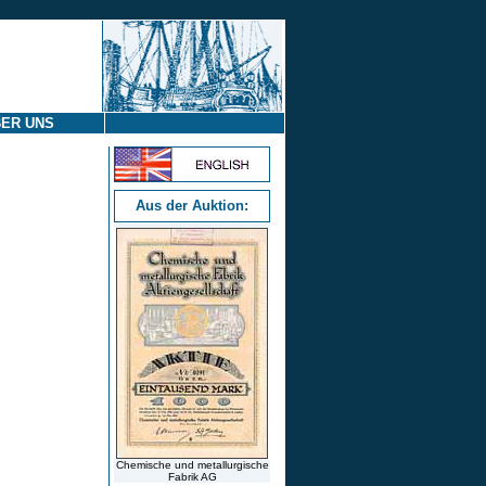
ER UNS
Aus der Auktion:
Chemische und metallurgische
Fabrik AG