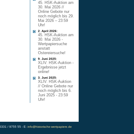
45. HSK-Auktion am
30. Mai 2026 //
Online Gebote nur
noch möglich bis 29.
Mai 2026 – 23:59
Uhr!
2. April 2026:
45. HSK-Auktion am
30. Mai 2026 -
Wertpapiersuche
anstatt
Ostereiersuche!
9. Juni 2025:
XLIV. HSK-Auktion -
Ergebnisse jetzt
online!
3. Juni 2025:
XLIV. HSK-Auktion
// Online Gebote nur
noch möglich bis 6.
Juni 2025 - 23:59
Uhr!
)5331 / 9755 55 - E:
info@historische-wertpapiere.de