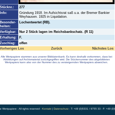
Stücknr.:
277
Info:
Gründung 1918. Im Aufsichtsrat saß u.a. der Bremer Bankier
Weyhausen. 1925 in Liquidation.
Besonder-
Lochentwertet (RB).
heiten:
Verfügbar:
Nur 2 Stück lagen im Reichsbankschatz. (R 11)
Erhaltung:
F.
Zuschlag:
offen
Vorheriges Los
Zurück
Nächstes Los
Alle Wertpapiere stammen aus unserer Bilddatenbank. Es kann deshalb vorkommen, dass bei
Abbildungen auf Archivmaterial zurückgegriffen wird. Die Stückenummer des abgebildeten
Wertpapiers kann also von der Nummer des zu versteigernden Wertpapiers abweichen.
Wertpapiere - All rights reserved -
Kontakt
|
Datenschutz
- T: +49 (0)5331 / 9755 33 - F: +49 (0