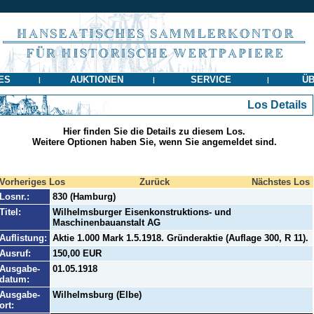
ES
AUKTIONEN
SERVICE
ÜB
|
|
|
Los Details
Hier finden Sie die Details zu diesem Los.
Weitere Optionen haben Sie, wenn Sie angemeldet sind.
Vorheriges Los
Zurück
Nächstes Los
Losnr.:
830 (Hamburg)
Titel:
Wilhelmsburger Eisenkonstruktions- und
Maschinenbauanstalt AG
Auflistung:
Aktie 1.000 Mark 1.5.1918. Gründeraktie (Auflage 300, R 11).
Ausruf:
150,00 EUR
Ausgabe-
01.05.1918
datum:
Ausgabe-
Wilhelmsburg (Elbe)
ort: