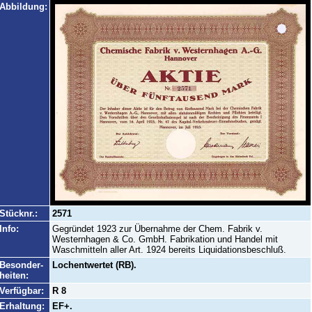
Abbildung:
Stücknr.:
2571
Info:
Gegründet 1923 zur Übernahme der Chem. Fabrik v.
Westernhagen & Co. GmbH. Fabrikation und Handel mit
Waschmitteln aller Art. 1924 bereits Liquidationsbeschluß.
Besonder-
Lochentwertet (RB).
heiten:
Verfügbar:
R 8
Erhaltung:
EF+.