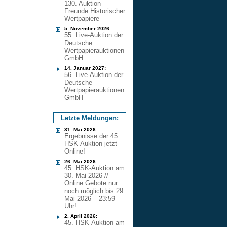
130. Auktion
Freunde Historischer
Wertpapiere
5. November 2026:
55. Live-Auktion der
Deutsche
Wertpapierauktionen
GmbH
14. Januar 2027:
56. Live-Auktion der
Deutsche
Wertpapierauktionen
GmbH
Letzte Meldungen:
31. Mai 2026:
Ergebnisse der 45.
HSK-Auktion jetzt
Online!
26. Mai 2026:
45. HSK-Auktion am
30. Mai 2026 //
Online Gebote nur
noch möglich bis 29.
Mai 2026 – 23:59
Uhr!
2. April 2026:
45. HSK-Auktion am