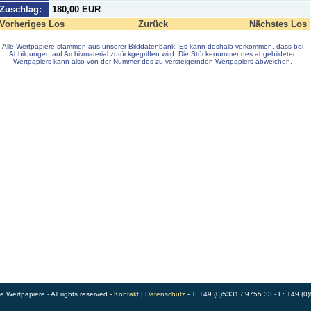
Zuschlag:
180,00 EUR
Vorheriges Los
Zurück
Nächstes Los
Alle Wertpapiere stammen aus unserer Bilddatenbank. Es kann deshalb vorkommen, dass bei
Abbildungen auf Archivmaterial zurückgegriffen wird. Die Stückenummer des abgebildeten
Wertpapiers kann also von der Nummer des zu versteigernden Wertpapiers abweichen.
Wertpapiere - All rights reserved -
Kontakt
|
Datenschutz
- T: +49 (0)5331 / 9755 33 - F: +49 (0