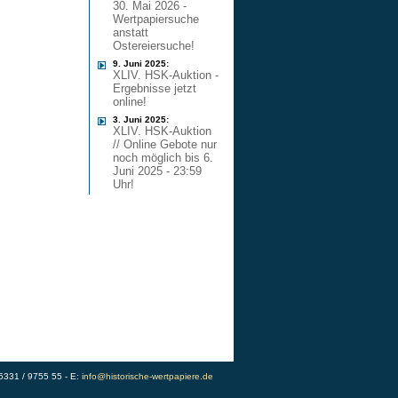
30. Mai 2026 -
Wertpapiersuche
anstatt
Ostereiersuche!
9. Juni 2025:
XLIV. HSK-Auktion -
Ergebnisse jetzt
online!
3. Juni 2025:
XLIV. HSK-Auktion
// Online Gebote nur
noch möglich bis 6.
Juni 2025 - 23:59
Uhr!
)5331 / 9755 55 - E:
info@historische-wertpapiere.de