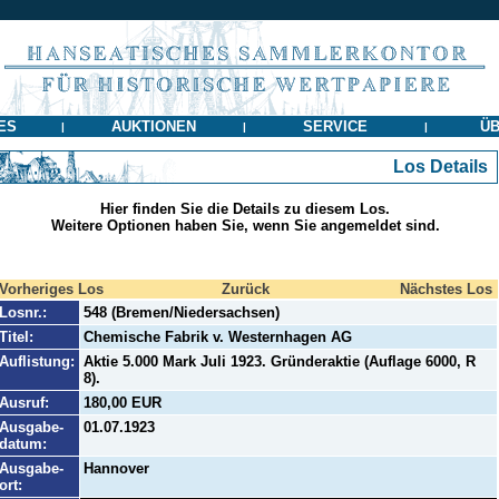
ES
AUKTIONEN
SERVICE
ÜB
|
|
|
Los Details
Hier finden Sie die Details zu diesem Los.
Weitere Optionen haben Sie, wenn Sie angemeldet sind.
Vorheriges Los
Zurück
Nächstes Los
Losnr.:
548 (Bremen/Niedersachsen)
Titel:
Chemische Fabrik v. Westernhagen AG
Auflistung:
Aktie 5.000 Mark Juli 1923. Gründeraktie (Auflage 6000, R
8).
Ausruf:
180,00 EUR
Ausgabe-
01.07.1923
datum:
Ausgabe-
Hannover
ort: