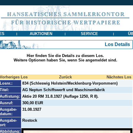
ES
AUKTIONEN
SERVICE
ÜB
|
|
|
Los Details
Hier finden Sie die Details zu diesem Los.
Weitere Optionen haben Sie, wenn Sie angemeldet sind.
Vorheriges Los
Zurück
Nächstes Los
Losnr.:
834 (Schleswig Holstein/Mecklenburg-Vorpommern)
Titel:
AG Neptun Schiffswerft und Maschinenfabrik
Auflistung:
Aktie 20 RM 31.8.1927 (Auflage 1250, R 8).
Ausruf:
300,00 EUR
Ausgabe-
31.08.1927
datum:
Ausgabe-
Rostock
ort:
Abbildung: