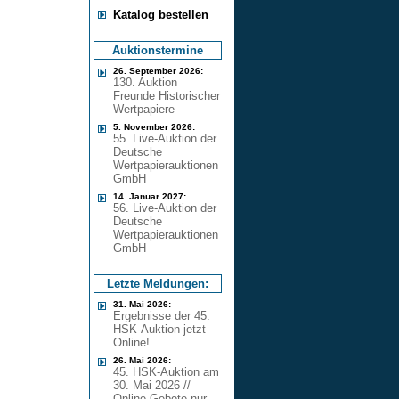
Katalog bestellen
Auktionstermine
26. September 2026:
130. Auktion
Freunde Historischer
Wertpapiere
5. November 2026:
55. Live-Auktion der
Deutsche
Wertpapierauktionen
GmbH
14. Januar 2027:
56. Live-Auktion der
Deutsche
Wertpapierauktionen
GmbH
Letzte Meldungen:
31. Mai 2026:
Ergebnisse der 45.
HSK-Auktion jetzt
Online!
26. Mai 2026:
45. HSK-Auktion am
30. Mai 2026 //
Online Gebote nur