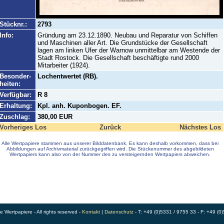
Stücknr.:
2793
Info:
Gründung am 23.12.1890. Neubau und Reparatur von Schiffen
und Maschinen aller Art. Die Grundstücke der Gesellschaft
lagen am linken Ufer der Warnow unmittelbar am Westende der
Stadt Rostock. Die Gesellschaft beschäftigte rund 2000
Mitarbeiter (1924).
Besonder-
Lochentwertet (RB).
heiten:
Verfügbar:
R 8
Erhaltung:
Kpl. anh. Kuponbogen. EF.
Zuschlag:
380,00 EUR
Vorheriges Los
Zurück
Nächstes Los
Alle Wertpapiere stammen aus unserer Bilddatenbank. Es kann deshalb vorkommen, dass bei
Abbildungen auf Archivmaterial zurückgegriffen wird. Die Stückenummer des abgebildeten
Wertpapiers kann also von der Nummer des zu versteigernden Wertpapiers abweichen.
Wertpapiere - All rights reserved -
Kontakt
|
Datenschutz
- T: +49 (0)5331 / 9755 33 - F: +49 (0