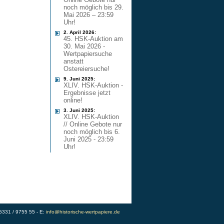
noch möglich bis 29.
Mai 2026 – 23:59
Uhr!
2. April 2026:
45. HSK-Auktion am
30. Mai 2026 -
Wertpapiersuche
anstatt
Ostereiersuche!
9. Juni 2025:
XLIV. HSK-Auktion -
Ergebnisse jetzt
online!
3. Juni 2025:
XLIV. HSK-Auktion
// Online Gebote nur
noch möglich bis 6.
Juni 2025 - 23:59
Uhr!
)5331 / 9755 55 - E:
info@historische-wertpapiere.de