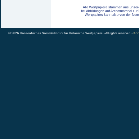
Alle Wertpapiere stammen aus unser
bei Abbildungen auf Archivmaterial zu
Wertpapiers kann also von der Num
© 2026 Hanseatisches Sammlerkontor für Historische Wertpapiere - All rights reserved -
Kon