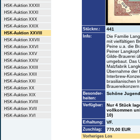
HSK-Auktion XXXII
HSK-Auktion XXXI
HSK-Auktion XXX
HSK-Auktion XXIX
Stücknr.:
441
HSK-Auktion XXVIII
Info:
Die Familie Lang
HSK-Auktion XXVII
mit vielfältigen 
Peine u.a. die Br
HSK-Auktion XXVI
Peiner Langkopf-
HSK-Auktion XXV
Gilde-Brauerei 
HSK-Auktion XXIV
umgebaut. Das U
Malzfabrik Lang
HSK-Auktion XXIII
Übernahme der L
HSK-Auktion XXII
Interbrew-Konzer
HSK-Auktion XXI
brasilianischen 
Brauereikonzern 
HSK-Auktion XX
Besonder-
Schöne Jugends
HSK-Auktion XIX
heiten:
HSK-Auktion XVIII
Verfügbar:
Nur 4 Stück la
HSK-Auktion XVII
vollkommen unb
10)
HSK-Auktion XVI
Erhaltung:
VF.
Zuschlag:
770,00 EUR
Vorheriges Los