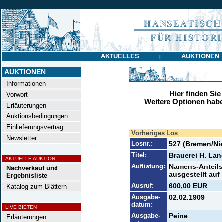
AKTUELLES
AUKTIONEN
|
AUKTIONEN
Informationen
Hier finden Sie
Vorwort
Weitere Optionen habe
Erläuterungen
Auktionsbedingungen
Einlieferungsvertrag
Vorheriges Los
Newsletter
Losnr.:
527 (Bremen/Ni
Titel:
Brauerei H. La
AKTUELLE AUKTION
Auflistung:
Namens-Anteilsc
Nachverkauf und
ausgestellt auf 
Ergebnisliste
Ausruf:
600,00 EUR
Katalog zum Blättern
Ausgabe-
02.02.1909
datum:
LIVE BIETEN
Ausgabe-
Peine
Erläuterungen