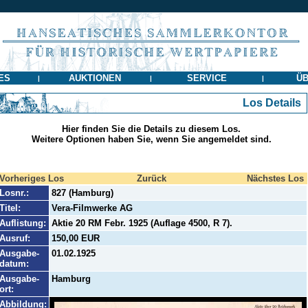
ES
AUKTIONEN
SERVICE
ÜB
|
|
|
Los Details
Hier finden Sie die Details zu diesem Los.
Weitere Optionen haben Sie, wenn Sie angemeldet sind.
Vorheriges Los
Zurück
Nächstes Los
Losnr.:
827 (Hamburg)
Titel:
Vera-Filmwerke AG
Auflistung:
Aktie 20 RM Febr. 1925 (Auflage 4500, R 7).
Ausruf:
150,00 EUR
Ausgabe-
01.02.1925
datum:
Ausgabe-
Hamburg
ort:
Abbildung: