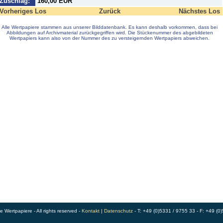
Zuschlag:
160,00 EUR
Vorheriges Los
Zurück
Nächstes Los
Alle Wertpapiere stammen aus unserer Bilddatenbank. Es kann deshalb vorkommen, dass bei
Abbildungen auf Archivmaterial zurückgegriffen wird. Die Stückenummer des abgebildeten
Wertpapiers kann also von der Nummer des zu versteigernden Wertpapiers abweichen.
Wertpapiere - All rights reserved -
Kontakt
|
Datenschutz
- T: +49 (0)5331 / 9755 33 - F: +49 (0