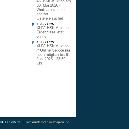
45. HSK-Auktion am
30. Mai 2026 -
Wertpapiersuche
anstatt
Ostereiersuche!
9. Juni 2025:
XLIV. HSK-Auktion -
Ergebnisse jetzt
online!
3. Juni 2025:
XLIV. HSK-Auktion
// Online Gebote nur
noch möglich bis 6.
Juni 2025 - 23:59
Uhr!
)5331 / 9755 55 - E:
info@historische-wertpapiere.de