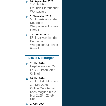
26. September 2026:
130. Auktion
Freunde Historischer
Wertpapiere
5. November 2026:
55. Live-Auktion der
Deutsche
Wertpapierauktionen
GmbH
14. Januar 2027:
56. Live-Auktion der
Deutsche
Wertpapierauktionen
GmbH
Letzte Meldungen:
31. Mai 2026:
Ergebnisse der 45.
HSK-Auktion jetzt
Online!
26. Mai 2026:
45. HSK-Auktion am
30. Mai 2026 //
Online Gebote nur
noch möglich bis 29.
Mai 2026 – 23:59
Uhr!
2. April 2026: