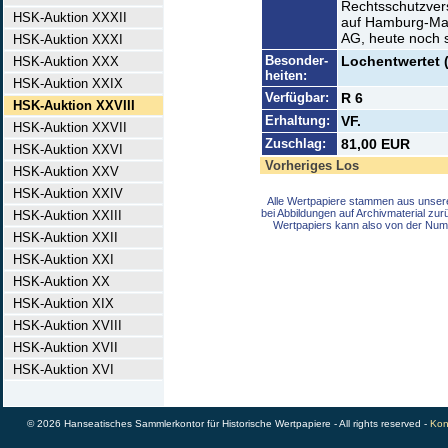
Rechtsschutzve
HSK-Auktion XXXII
auf Hamburg-Man
AG, heute noch s
HSK-Auktion XXXI
Besonder-
Lochentwertet 
HSK-Auktion XXX
heiten:
HSK-Auktion XXIX
Verfügbar:
R 6
HSK-Auktion XXVIII
Erhaltung:
VF.
HSK-Auktion XXVII
Zuschlag:
81,00 EUR
HSK-Auktion XXVI
Vorheriges Los
HSK-Auktion XXV
HSK-Auktion XXIV
Alle Wertpapiere stammen aus unser
bei Abbildungen auf Archivmaterial zu
HSK-Auktion XXIII
Wertpapiers kann also von der Num
HSK-Auktion XXII
HSK-Auktion XXI
HSK-Auktion XX
HSK-Auktion XIX
HSK-Auktion XVIII
HSK-Auktion XVII
HSK-Auktion XVI
© 2026 Hanseatisches Sammlerkontor für Historische Wertpapiere - All rights reserved -
Kon