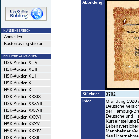
Abbildung:
KUNDENBEREICH
Anmelden
Kostenlos registrieren
FRÜHERE AUKTIONEN
HSK-Auktion XLIV
HSK-Auktion XLIII
HSK-Auktion XLII
HSK-Auktion XLI
HSK-Auktion XL
Stücknr.:
3702
HSK-Auktion XXXIX
Info:
Gründung 1928 al
HSK-Auktion XXXVIII
Deutsche Versic
HSK-Auktion XXXVII
der Hamburg-Bre
Deutsche und H
HSK-Auktion XXXVI
Kurseinstellung
HSK-Auktion XXXV
Lebensversicher
HSK-Auktion XXXIV
Mannheimer Ver
des Unternehmen
HSK-Auktion XXXIII