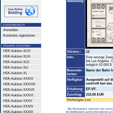
Abbildung:
KUNDENBEREICH
Anmelden
Kostenlos registrieren
FRÜHERE AUKTIONEN
HSK-Auktion XLIV
Stücknr.:
12
HSK-Auktion XLIII
Info:
Eine winzige Zwei
bei Los Angeles. D
HSK-Auktion XLII
lediglich 53.000 $.
HSK-Auktion XLI
Besonder-
Name der Bahn ha
HSK-Auktion XL
heiten:
HSK-Auktion XXXIX
Verfügbar:
Ausgestellt auf 
verbrieft fast da
HSK-Auktion XXXVIII
Erhaltung:
EF-VF.
HSK-Auktion XXXVII
Zuschlag:
210,00 EUR
HSK-Auktion XXXVI
Vorheriges Los
HSK-Auktion XXXV
HSK-Auktion XXXIV
Alle Wertpapiere stammen aus unser
HSK-Auktion XXXIII
bei Abbildungen auf Archivmaterial zu