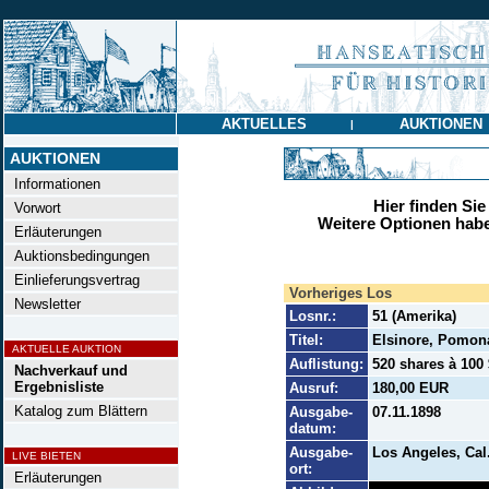
AKTUELLES
AUKTIONEN
|
AUKTIONEN
Informationen
Hier finden Sie
Vorwort
Weitere Optionen habe
Erläuterungen
Auktionsbedingungen
Einlieferungsvertrag
Vorheriges Los
Newsletter
Losnr.:
51 (Amerika)
Titel:
Elsinore, Pomon
AKTUELLE AUKTION
Auflistung:
520 shares à 100 
Nachverkauf und
Ergebnisliste
Ausruf:
180,00 EUR
Katalog zum Blättern
Ausgabe-
07.11.1898
datum:
Ausgabe-
Los Angeles, Cal
LIVE BIETEN
ort:
Erläuterungen