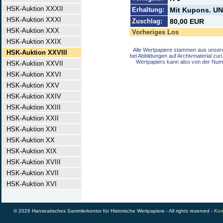
HSK-Auktion XXXII
Erhaltung:
Mit Kupons. UN
HSK-Auktion XXXI
Zuschlag:
80,00 EUR
HSK-Auktion XXX
Vorheriges Los
HSK-Auktion XXIX
Alle Wertpapiere stammen aus unser
HSK-Auktion XXVIII
bei Abbildungen auf Archivmaterial zu
Wertpapiers kann also von der Num
HSK-Auktion XXVII
HSK-Auktion XXVI
HSK-Auktion XXV
HSK-Auktion XXIV
HSK-Auktion XXIII
HSK-Auktion XXII
HSK-Auktion XXI
HSK-Auktion XX
HSK-Auktion XIX
HSK-Auktion XVIII
HSK-Auktion XVII
HSK-Auktion XVI
© 2026 Hanseatisches Sammlerkontor für Historische Wertpapiere - All rights reserved -
Kon