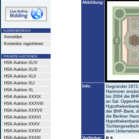
Abbildung:
KUNDENBEREICH
Anmelden
Kostenlos registrieren
FRÜHERE AUKTIONEN
HSK-Auktion XLIV
HSK-Auktion XLIII
HSK-Auktion XLII
HSK-Auktion XLI
Info:
Gegründet 1872. 
HSK-Auktion XL
Hannover ansäss
bis 2004 die BH
HSK-Auktion XXXIX
an Sal. Oppenhe
HSK-Auktion XXXVIII
Hypothekenbank 
HSK-Auktion XXXVII
der BHF-Bank, d
die Berliner Han
HSK-Auktion XXXVI
Hypothekenbank p
HSK-Auktion XXXV
Tochtergesellsch
HSK-Auktion XXXIV
dem Unternehmen 
HSK-Auktion XXXIII
Verfügbar:
R 9