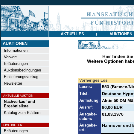
AKTUELLES
AUKTIONEN
|
AUKTIONEN
Informationen
Hier finden Sie
Vorwort
Weitere Optionen habe
Erläuterungen
Auktionsbedingungen
Einlieferungsvertrag
Vorheriges Los
Newsletter
Losnr.:
553 (Bremen/Ni
Titel:
Deutsche Hypo
AKTUELLE AUKTION
Auflistung:
Aktie 50 DM Mär
Nachverkauf und
Ergebnisliste
Ausruf:
80,00 EUR
Katalog zum Blättern
Ausgabe-
01.03.1970
datum:
Ausgabe-
Hannover und B
LIVE BIETEN
ort:
Erläuterungen