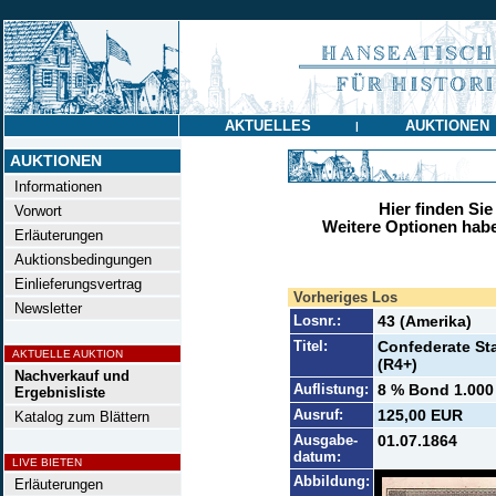
AKTUELLES
AUKTIONEN
|
AUKTIONEN
Informationen
Hier finden Sie
Vorwort
Weitere Optionen habe
Erläuterungen
Auktionsbedingungen
Einlieferungsvertrag
Vorheriges Los
Newsletter
Losnr.:
43 (Amerika)
Titel:
Confederate Stat
AKTUELLE AUKTION
(R4+)
Nachverkauf und
Auflistung:
8 % Bond 1.000 
Ergebnisliste
Ausruf:
125,00 EUR
Katalog zum Blättern
Ausgabe-
01.07.1864
datum:
LIVE BIETEN
Abbildung:
Erläuterungen