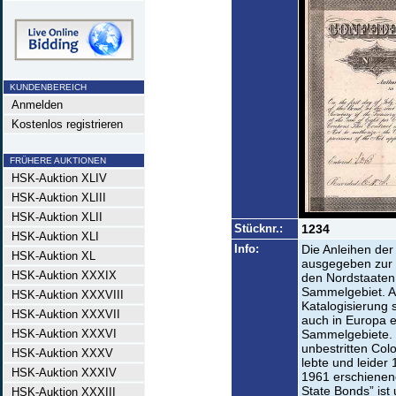
KUNDENBEREICH
Anmelden
Kostenlos registrieren
FRÜHERE AUKTIONEN
HSK-Auktion XLIV
HSK-Auktion XLIII
HSK-Auktion XLII
Stücknr.:
1234
HSK-Auktion XLI
Info:
Die Anleihen der
HSK-Auktion XL
ausgegeben zur 
HSK-Auktion XXXIX
den Nordstaaten
Sammelgebiet. A
HSK-Auktion XXXVIII
Katalogisierung 
HSK-Auktion XXXVII
auch in Europa e
HSK-Auktion XXXVI
Sammelgebiete. D
unbestritten Colo
HSK-Auktion XXXV
lebte und leider 
HSK-Auktion XXXIV
1961 erschienen
State Bonds” ist
HSK-Auktion XXXIII