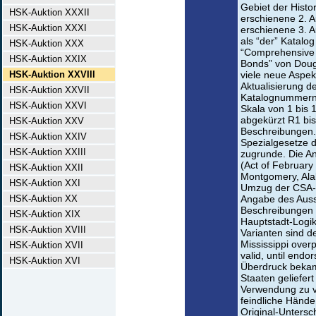
Gebiet der Histo
HSK-Auktion XXXII
erschienene 2. A
HSK-Auktion XXXI
erschienene 3. A
als “der” Katalog
HSK-Auktion XXX
“Comprehensive 
HSK-Auktion XXIX
Bonds” von Dougl
HSK-Auktion XXVIII
viele neue Aspek
Aktualisierung d
HSK-Auktion XXVII
Katalognummern 
HSK-Auktion XXVI
Skala von 1 bis 1
abgekürzt R1 bis
HSK-Auktion XXV
Beschreibungen.
HSK-Auktion XXIV
Spezialgesetze d
HSK-Auktion XXIII
zugrunde. Die An
(Act of February 
HSK-Auktion XXII
Montgomery, Ala
HSK-Auktion XXI
Umzug der CSA-R
HSK-Auktion XX
Angabe des Ausst
Beschreibungen 
HSK-Auktion XIX
Hauptstadt-Logik
HSK-Auktion XVIII
Varianten sind 
Mississippi overp
HSK-Auktion XVII
valid, until endo
HSK-Auktion XVI
Überdruck bekam
Staaten geliefer
Verwendung zu ve
feindliche Hände
Original-Untersc