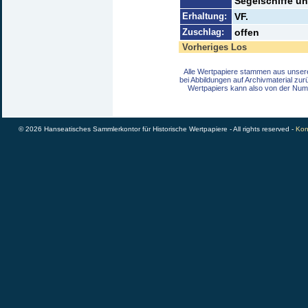
Segelschiffe u
Erhaltung:
VF.
Zuschlag:
offen
Vorheriges Los
Alle Wertpapiere stammen aus unser
bei Abbildungen auf Archivmaterial zu
Wertpapiers kann also von der Num
© 2026 Hanseatisches Sammlerkontor für Historische Wertpapiere - All rights reserved -
Kon