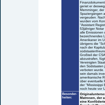
Finanzdokumente 
geriet er deswege
Memminger, der T
Spaziergängen au
vergeuden. Nach 
wurden vom Kong
“Assistant Regist
53jähriger Notar
alle Emissionen 
bezeichnendes Lic
Amerikaner im U
übrigens die “Sc
nach der Kapitul
südstaatenfreund
Großteil der CSA
abzustrafen, füg
Vereinigten Staa
den Südstaaten 
verboten wurde. 
sein damals inve
amerikanische Re
über eventuelle
der “Mississippi
noch heute vor U
Besonder-
Originaluntersc
heiten:
Matrosen, der 
eine Konföderie