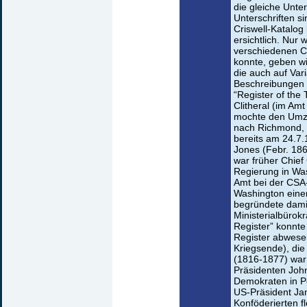
die gleiche Unter
Unterschriften s
Criswell-Katalog
ersichtlich. Nur
verschiedenen C
konnte, geben wi
die auch auf Vari
Beschreibungen m
“Register of th
Clitheral (im Amt
mochte den Umz
nach Richmond, 
bereits am 24.7.
Jones (Febr. 1861
war früher Chief
Regierung in Was
Amt bei der CSA-
Washington eine
begründete damit
Ministerialbürokr
Register” konnte
Register abwesen
Kriegsende), die
(1816-1877) war
Präsidenten John
Demokraten in P
US-Präsident Ja
Konföderierten f