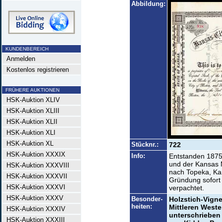
Abbildung:
KUNDENBEREICH
Anmelden
Kostenlos registrieren
FRÜHERE AUKTIONEN
HSK-Auktion XLIV
HSK-Auktion XLIII
HSK-Auktion XLII
HSK-Auktion XLI
HSK-Auktion XL
Stücknr.:
722
HSK-Auktion XXXIX
Info:
Entstanden 1875
und der Kansas 
HSK-Auktion XXXVIII
nach Topeka, Kan
HSK-Auktion XXXVII
Gründung sofort
HSK-Auktion XXXVI
verpachtet.
HSK-Auktion XXXV
Besonder-
Holzstich-Vigne
heiten:
Mittleren Weste
HSK-Auktion XXXIV
unterschriebe
HSK-Auktion XXXIII