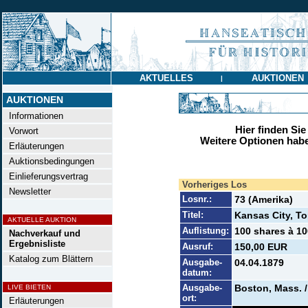
AKTUELLES
AUKTIONEN
|
AUKTIONEN
Informationen
Hier finden Sie
Vorwort
Weitere Optionen habe
Erläuterungen
Auktionsbedingungen
Einlieferungsvertrag
Vorheriges Los
Newsletter
Losnr.:
73 (Amerika)
Titel:
Kansas City, T
AKTUELLE AUKTION
Auflistung:
100 shares à 10
Nachverkauf und
Ergebnisliste
Ausruf:
150,00 EUR
Katalog zum Blättern
Ausgabe-
04.04.1879
datum:
Ausgabe-
Boston, Mass. 
LIVE BIETEN
ort:
Erläuterungen