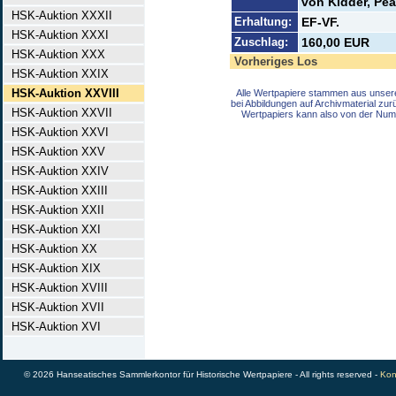
von Kidder, Pea
HSK-Auktion XXXII
Erhaltung:
EF-VF.
HSK-Auktion XXXI
Zuschlag:
160,00 EUR
HSK-Auktion XXX
Vorheriges Los
HSK-Auktion XXIX
HSK-Auktion XXVIII
Alle Wertpapiere stammen aus unser
bei Abbildungen auf Archivmaterial zu
HSK-Auktion XXVII
Wertpapiers kann also von der Num
HSK-Auktion XXVI
HSK-Auktion XXV
HSK-Auktion XXIV
HSK-Auktion XXIII
HSK-Auktion XXII
HSK-Auktion XXI
HSK-Auktion XX
HSK-Auktion XIX
HSK-Auktion XVIII
HSK-Auktion XVII
HSK-Auktion XVI
© 2026 Hanseatisches Sammlerkontor für Historische Wertpapiere - All rights reserved -
Kon