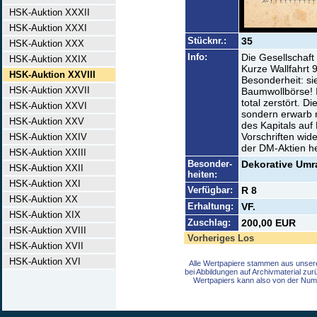
HSK-Auktion XXXII
HSK-Auktion XXXI
Stücknr.:
35
HSK-Auktion XXX
Info:
Die Gesellschaft
HSK-Auktion XXIX
Kurze Wallfahrt 
HSK-Auktion XXVIII
Besonderheit: si
HSK-Auktion XXVII
Baumwollbörse! I
total zerstört. D
HSK-Auktion XXVI
sondern erwarb 
HSK-Auktion XXV
des Kapitals auf
Vorschriften wid
HSK-Auktion XXIV
der DM-Aktien h
HSK-Auktion XXIII
Besonder-
Dekorative Umr
HSK-Auktion XXII
heiten:
HSK-Auktion XXI
Verfügbar:
R 8
HSK-Auktion XX
Erhaltung:
VF.
HSK-Auktion XIX
Zuschlag:
200,00 EUR
HSK-Auktion XVIII
Vorheriges Los
HSK-Auktion XVII
HSK-Auktion XVI
Alle Wertpapiere stammen aus unser
bei Abbildungen auf Archivmaterial zu
Wertpapiers kann also von der Num