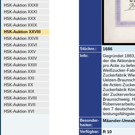
HSK-Auktion XXXII
HSK-Auktion XXXI
HSK-Auktion XXX
HSK-Auktion XXIX
HSK-Auktion XXVIII
HSK-Auktion XXVII
HSK-Auktion XXVI
Stücknr.:
1686
HSK-Auktion XXV
Info:
Gegründet 1883, 
HSK-Auktion XXIV
der die Aktionär
HSK-Auktion XXIII
pro Actie zu lief
Weißzucker-Fabri
HSK-Auktion XXII
Zuckerfabrik Wie
HSK-Auktion XXI
Uelzen-Braunsc
die Actien-Zucke
HSK-Auktion XX
Zuckerfabrik Kön
HSK-Auktion XIX
der Zuckerverbu
HSK-Auktion XVIII
Braunschweig. He
Rübenverarbeitun
HSK-Auktion XVII
den 7 deutschen
HSK-Auktion XVI
leistungsfähigst
Besonder-
Mäander-Umrahm
heiten:
Verfügbar:
R 10