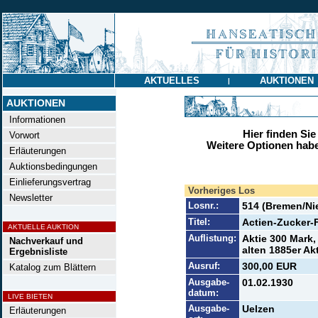
AKTUELLES
AUKTIONEN
|
AUKTIONEN
Informationen
Hier finden Sie
Vorwort
Weitere Optionen habe
Erläuterungen
Auktionsbedingungen
Einlieferungsvertrag
Vorheriges Los
Newsletter
Losnr.:
514 (Bremen/Ni
Titel:
Actien-Zucker-
AKTUELLE AUKTION
Auflistung:
Aktie 300 Mark,
Nachverkauf und
alten 1885er Ak
Ergebnisliste
Ausruf:
300,00 EUR
Katalog zum Blättern
Ausgabe-
01.02.1930
datum:
LIVE BIETEN
Ausgabe-
Uelzen
Erläuterungen