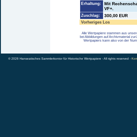
Erhaltung:
Mit Rechenscha
VF+.
Zuschlag:
300,00 EUR
Vorheriges Los
Alle Wertpapiere stammen aus unser
bei Abbildungen auf Archivmaterial zu
Wertpapiers kann also von der Num
© 2026 Hanseatisches Sammlerkontor für Historische Wertpapiere - All rights reserved -
Kon