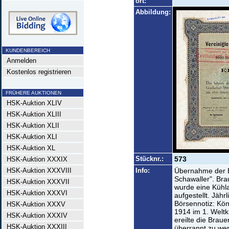
ort:
Abbildung:
KUNDENBEREICH
Anmelden
Kostenlos registrieren
FRÜHERE AUKTIONEN
HSK-Auktion XLIV
HSK-Auktion XLIII
HSK-Auktion XLII
HSK-Auktion XLI
HSK-Auktion XL
Stücknr.:
573
HSK-Auktion XXXIX
HSK-Auktion XXXVIII
Info:
Übernahme der Br
Schawaller". Bra
HSK-Auktion XXXVII
wurde eine Kühl
HSK-Auktion XXXVI
aufgestellt. Jähr
Börsennotiz: Kön
HSK-Auktion XXXV
1914 im 1. Weltk
HSK-Auktion XXXIV
ereilte die Brau
HSK-Auktion XXXIII
überrannt zu we