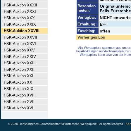
HSK-Auktion XXXII
Besonder-
Originaluntersc
heiten:
Felix Fürstenbe
HSK-Auktion XXXI
Verfügbar:
NICHT entwertet
HSK-Auktion XXX
Erhaltung:
EF-.
HSK-Auktion XXIX
HSK-Auktion XXVIII
Zuschlag:
offen
HSK-Auktion XXVII
Vorheriges Los
HSK-Auktion XXVI
Alle Wertpapiere stammen aus unser
HSK-Auktion XXV
bei Abbildungen auf Archivmaterial zu
Wertpapiers kann also von der Num
HSK-Auktion XXIV
HSK-Auktion XXIII
HSK-Auktion XXII
HSK-Auktion XXI
HSK-Auktion XX
HSK-Auktion XIX
HSK-Auktion XVIII
HSK-Auktion XVII
HSK-Auktion XVI
© 2026 Hanseatisches Sammlerkontor für Historische Wertpapiere - All rights reserved -
Kon