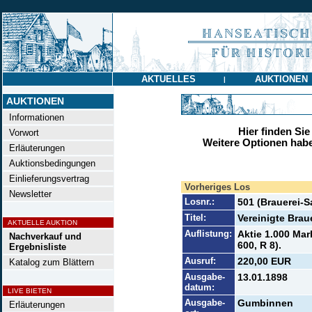
AKTUELLES
AUKTIONEN
|
AUKTIONEN
Informationen
Hier finden Sie
Vorwort
Weitere Optionen habe
Erläuterungen
Auktionsbedingungen
Einlieferungsvertrag
Vorheriges Los
Newsletter
Losnr.:
501 (Brauerei-
Titel:
Vereinigte Brau
AKTUELLE AUKTION
Auflistung:
Aktie 1.000 Mar
Nachverkauf und
600, R 8).
Ergebnisliste
Ausruf:
220,00 EUR
Katalog zum Blättern
Ausgabe-
13.01.1898
datum:
LIVE BIETEN
Ausgabe-
Gumbinnen
Erläuterungen