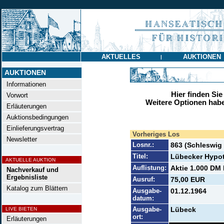
AKTUELLES
AUKTIONEN
|
AUKTIONEN
Informationen
Hier finden Sie
Vorwort
Weitere Optionen habe
Erläuterungen
Auktionsbedingungen
Einlieferungsvertrag
Vorheriges Los
Newsletter
Losnr.:
863 (Schleswig
Titel:
Lübecker Hypo
AKTUELLE AUKTION
Auflistung:
Aktie 1.000 DM 
Nachverkauf und
Ergebnisliste
Ausruf:
75,00 EUR
Katalog zum Blättern
Ausgabe-
01.12.1964
datum:
Ausgabe-
Lübeck
LIVE BIETEN
ort:
Erläuterungen