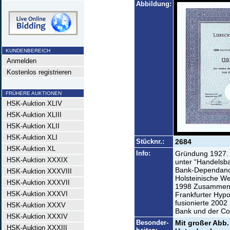
Abbildung:
KUNDENBEREICH
Anmelden
Kostenlos registrieren
FRÜHERE AUKTIONEN
HSK-Auktion XLIV
HSK-Auktion XLIII
HSK-Auktion XLII
HSK-Auktion XLI
Stücknr.:
2684
HSK-Auktion XL
Info:
Gründung 1927. A
HSK-Auktion XXXIX
unter “Handelsba
Bank-Dependance
HSK-Auktion XXXVIII
Holsteinische We
HSK-Auktion XXXVII
1998 Zusammensc
HSK-Auktion XXXVI
Frankfurter Hyp
fusionierte 200
HSK-Auktion XXXV
Bank und der Co
HSK-Auktion XXXIV
Besonder-
Mit großer Abb
HSK-Auktion XXXIII