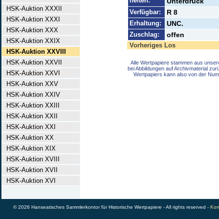
heiten:
Unterdruck
HSK-Auktion XXXII
Verfügbar:
R 8
HSK-Auktion XXXI
Erhaltung:
UNC.
HSK-Auktion XXX
Zuschlag:
offen
HSK-Auktion XXIX
Vorheriges Los
HSK-Auktion XXVIII
HSK-Auktion XXVII
Alle Wertpapiere stammen aus unser
bei Abbildungen auf Archivmaterial zu
HSK-Auktion XXVI
Wertpapiers kann also von der Num
HSK-Auktion XXV
HSK-Auktion XXIV
HSK-Auktion XXIII
HSK-Auktion XXII
HSK-Auktion XXI
HSK-Auktion XX
HSK-Auktion XIX
HSK-Auktion XVIII
HSK-Auktion XVII
HSK-Auktion XVI
© 2026 Hanseatisches Sammlerkontor für Historische Wertpapiere - All rights reserved -
Kon