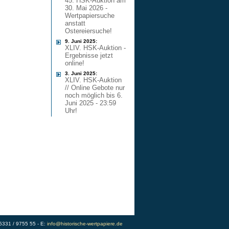
45. HSK-Auktion am
30. Mai 2026 -
Wertpapiersuche
anstatt
Ostereiersuche!
9. Juni 2025:
XLIV. HSK-Auktion -
Ergebnisse jetzt
online!
3. Juni 2025:
XLIV. HSK-Auktion
// Online Gebote nur
noch möglich bis 6.
Juni 2025 - 23:59
Uhr!
)5331 / 9755 55 - E:
info@historische-wertpapiere.de