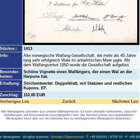
Stücknr.:
1413
Info:
Alte norwegische Walfang-Gesellschaft, die mehr als 40 Jahre
lang sehr erfolgreich Wale im antarktischen Meer jagte. Mit
dem Walfangverbot 1950 wurde die Gesellschaft aufgelöst.
Besonder-
Schöne Vignette eines Walfängers, der einen Wal an der
heiten:
Harpune hat.
Erhaltung:
Strichentwertet. Doppelblatt, mit Statuten und restlichen
Kupons. EF.
Zuschlag:
110,00 EUR
Vorheriges Los
Zurück
Nächstes Los
Alle Wertpapiere stammen aus unserer Bilddatenbank. Es kann deshalb vorkommen, dass bei
Abbildungen auf Archivmaterial zurückgegriffen wird. Die Stückenummer des abgebildeten
Wertpapiers kann also von der Nummer des zu versteigernden Wertpapiers abweichen.
Wertpapiere - All rights reserved -
Kontakt
|
Datenschutz
- T: +49 (0)5331 / 9755 33 - F: +49 (0