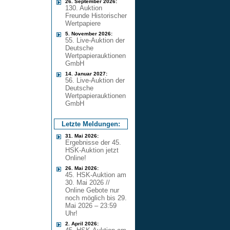
26. September 2026:
130. Auktion
Freunde Historischer
Wertpapiere
5. November 2026:
55. Live-Auktion der
Deutsche
Wertpapierauktionen
GmbH
14. Januar 2027:
56. Live-Auktion der
Deutsche
Wertpapierauktionen
GmbH
Letzte Meldungen:
31. Mai 2026:
Ergebnisse der 45.
HSK-Auktion jetzt
Online!
26. Mai 2026:
45. HSK-Auktion am
30. Mai 2026 //
Online Gebote nur
noch möglich bis 29.
Mai 2026 – 23:59
Uhr!
2. April 2026: