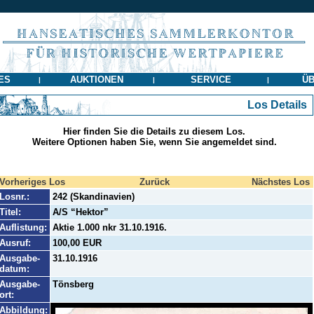
ES
AUKTIONEN
SERVICE
ÜB
|
|
|
Los Details
Hier finden Sie die Details zu diesem Los.
Weitere Optionen haben Sie, wenn Sie angemeldet sind.
Vorheriges Los
Zurück
Nächstes Los
Losnr.:
242 (Skandinavien)
Titel:
A/S “Hektor”
Auflistung:
Aktie 1.000 nkr 31.10.1916.
Ausruf:
100,00 EUR
Ausgabe-
31.10.1916
datum:
Ausgabe-
Tönsberg
ort:
Abbildung: