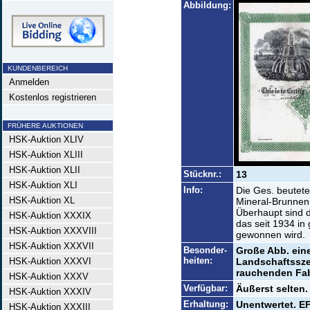
Abbildung:
KUNDENBEREICH
Anmelden
Kostenlos registrieren
FRÜHERE AUKTIONEN
HSK-Auktion XLIV
HSK-Auktion XLIII
HSK-Auktion XLII
Stücknr.:
13
HSK-Auktion XLI
Info:
Die Ges. beutete
HSK-Auktion XL
Mineral-Brunnen
Überhaupt sind 
HSK-Auktion XXXIX
das seit 1934 i
HSK-Auktion XXXVIII
gewonnen wird.
HSK-Auktion XXXVII
Besonder-
Große Abb. ein
heiten:
HSK-Auktion XXXVI
Landschaftssze
rauchenden Fab
HSK-Auktion XXXV
Verfügbar:
Äußerst selten.
HSK-Auktion XXXIV
Erhaltung:
Unentwertet. EF
HSK-Auktion XXXIII