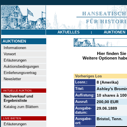
AKTUELLES
AUKTIONEN
|
AUKTIONEN
Informationen
Hier finden Sie
Vorwort
Weitere Optionen habe
Erläuterungen
Auktionsbedingungen
Einlieferungsvertrag
Vorheriges Los
Newsletter
Losnr.:
8 (Amerika)
Titel:
Ashley's Bromi
AKTUELLE AUKTION
Auflistung:
10 shares à 100
Nachverkauf und
Ergebnisliste
Ausruf:
200,00 EUR
Katalog zum Blättern
Ausgabe-
29.06.1889
datum:
Ausgabe-
Bristol, Tenn.
LIVE BIETEN
ort:
Erläuterungen