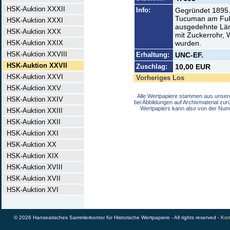
HSK-Auktion XXXII
Info:
Gegründet 1895. 
Tucuman am Fuße
HSK-Auktion XXXI
ausgedehnte Län
HSK-Auktion XXX
mit Zuckerrohr, 
HSK-Auktion XXIX
wurden.
HSK-Auktion XXVIII
Erhaltung:
UNC-EF.
HSK-Auktion XXVII
Zuschlag:
10,00 EUR
HSK-Auktion XXVI
Vorheriges Los
HSK-Auktion XXV
Alle Wertpapiere stammen aus unser
HSK-Auktion XXIV
bei Abbildungen auf Archivmaterial zu
Wertpapiers kann also von der Num
HSK-Auktion XXIII
HSK-Auktion XXII
HSK-Auktion XXI
HSK-Auktion XX
HSK-Auktion XIX
HSK-Auktion XVIII
HSK-Auktion XVII
HSK-Auktion XVI
© 2026 Hanseatisches Sammlerkontor für Historische Wertpapiere - All rights reserved -
Kon