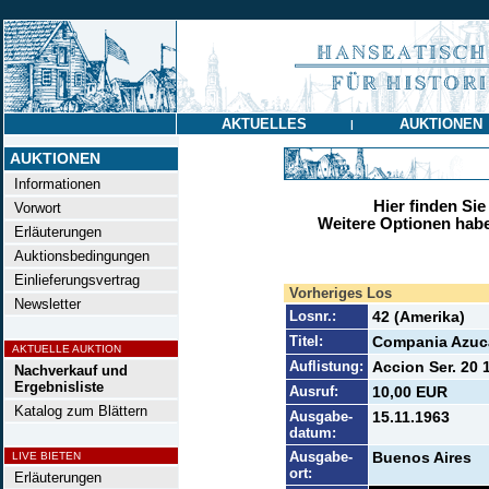
AKTUELLES
AUKTIONEN
|
AUKTIONEN
Informationen
Hier finden Sie
Vorwort
Weitere Optionen habe
Erläuterungen
Auktionsbedingungen
Einlieferungsvertrag
Vorheriges Los
Newsletter
Losnr.:
42 (Amerika)
Titel:
Compania Azuc
AKTUELLE AUKTION
Auflistung:
Accion Ser. 20 
Nachverkauf und
Ergebnisliste
Ausruf:
10,00 EUR
Katalog zum Blättern
Ausgabe-
15.11.1963
datum:
Ausgabe-
Buenos Aires
LIVE BIETEN
ort:
Erläuterungen