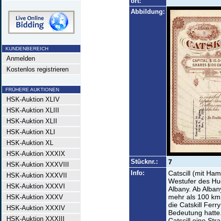
ort:
Abbildung:
KUNDENBEREICH
Anmelden
Kostenlos registrieren
FRÜHERE AUKTIONEN
HSK-Auktion XLIV
HSK-Auktion XLIII
HSK-Auktion XLII
HSK-Auktion XLI
HSK-Auktion XL
HSK-Auktion XXXIX
Stücknr.:
7
HSK-Auktion XXXVIII
Info:
Catscill (mit Ha
HSK-Auktion XXXVII
Westufer des Hu
HSK-Auktion XXXVI
Albany. Ab Alba
mehr als 100 km
HSK-Auktion XXXV
die Catskill Ferr
HSK-Auktion XXXIV
Bedeutung hatte.
HSK-Auktion XXXIII
Catscill eine St