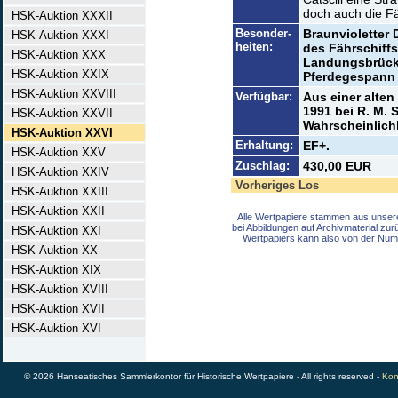
doch auch die Fä
HSK-Auktion XXXII
Besonder-
Braunvioletter D
HSK-Auktion XXXI
heiten:
des Fährschiffs
HSK-Auktion XXX
Landungsbrücke
HSK-Auktion XXIX
Pferdegespann 
HSK-Auktion XXVIII
Verfügbar:
Aus einer alte
1991 bei R. M. 
HSK-Auktion XXVII
Wahrscheinlichk
HSK-Auktion XXVI
Erhaltung:
EF+.
HSK-Auktion XXV
Zuschlag:
430,00 EUR
HSK-Auktion XXIV
Vorheriges Los
HSK-Auktion XXIII
HSK-Auktion XXII
Alle Wertpapiere stammen aus unser
bei Abbildungen auf Archivmaterial zu
HSK-Auktion XXI
Wertpapiers kann also von der Num
HSK-Auktion XX
HSK-Auktion XIX
HSK-Auktion XVIII
HSK-Auktion XVII
HSK-Auktion XVI
© 2026 Hanseatisches Sammlerkontor für Historische Wertpapiere - All rights reserved -
Kon