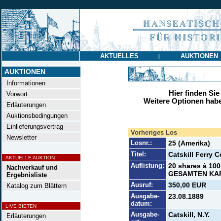
AKTUELLES
AUKTIONEN
|
AUKTIONEN
Informationen
Hier finden Sie
Vorwort
Weitere Optionen habe
Erläuterungen
Auktionsbedingungen
Einlieferungsvertrag
Vorheriges Los
Newsletter
Losnr.:
25 (Amerika)
Titel:
Catskill Ferry C
AKTUELLE AUKTION
Auflistung:
20 shares à 100
Nachverkauf und
GESAMTEN KAP
Ergebnisliste
Ausruf:
350,00 EUR
Katalog zum Blättern
Ausgabe-
23.08.1889
datum:
LIVE BIETEN
Ausgabe-
Catskill, N.Y.
Erläuterungen