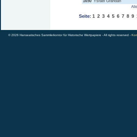
1650
Ysrael Grandan
All
Seite:
1
2
3
4
5
6
7
8
9
© 2026 Hanseatisches Sammlerkontor für Historische Wertpapiere - All rights reserved -
Kon