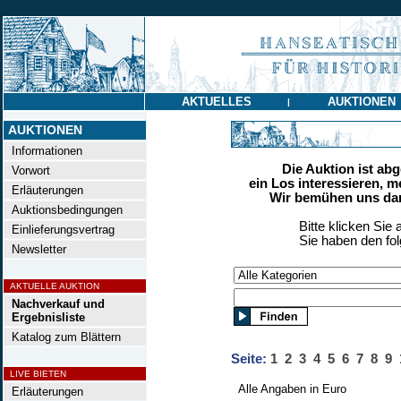
AKTUELLES
AUKTIONEN
|
AUKTIONEN
Informationen
Die Auktion ist ab
Vorwort
ein Los interessieren, m
Erläuterungen
Wir bemühen uns dan
Auktionsbedingungen
Bitte klicken Sie 
Einlieferungsvertrag
Sie haben den fo
Newsletter
AKTUELLE AUKTION
Nachverkauf und
Ergebnisliste
Katalog zum Blättern
Seite:
1
2
3
4
5
6
7
8
9
LIVE BIETEN
Alle Angaben in Euro
Erläuterungen