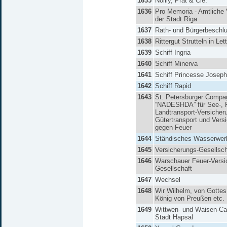
1635
Noilly, Prat & Cie.
1636
Pro Memoria - Amtliche
der Stadt Riga
1637
Rath- und Bürgerbeschl
1638
Rittergut Strutteln in Let
1639
Schiff Ingria
1640
Schiff Minerva
1641
Schiff Princesse Joseph
1642
Schiff Rapid
1643
St. Petersburger Compa
“NADESHDA” für See-, F
Landtransport-Versicher
Gütertransport und Vers
gegen Feuer
1644
Ständisches Wasserwer
1645
Versicherungs-Gesellsch
1646
Warschauer Feuer-Versi
Gesellschaft
1647
Wechsel
1648
Wir Wilhelm, von Gotte
König von Preußen etc.
1649
Wittwen- und Waisen-Ca
Stadt Hapsal