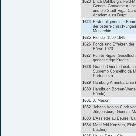
1623
Erich Dahlbergh, Feld-M
General-Gouverneur über
und die Stadt Riga, Cant
Academie zu Dorpt
1624
Erster allgemeiner Beam
der österreichisch-ungar
Monarchie
1625
Flender 1899-1949
1626
Fonds und Effekten der
Börse 1920
1627
Fünfte Rigaer Gesellscha
gegenseitige Kredite
1628
Grande Oriente Lusitano
Supremo Conselho da M
Portugueza
1629
Hamburg-Amerika Linie 
1630
Handbuch Börsen-Werte
Bände)
1631
J. Mason
1632
Johann Adolph Clodt vo
Jürgensburg, General Ma
1633
L'Assiette au Beurre "L
1634
Mansfeld-Konzern, Eisle
Bücher)