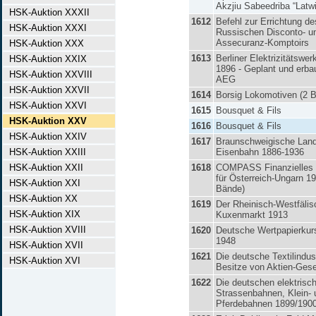
Akzjiu Sabeedriba “Latwi
HSK-Auktion XXXII
1612
Befehl zur Errichtung de
HSK-Auktion XXXI
Russischen Disconto- u
Assecuranz-Komptoirs
HSK-Auktion XXX
1613
Berliner Elektrizitätswe
HSK-Auktion XXIX
1896 - Geplant und erba
HSK-Auktion XXVIII
AEG
HSK-Auktion XXVII
1614
Borsig Lokomotiven (2 B
HSK-Auktion XXVI
1615
Bousquet & Fils
HSK-Auktion XXV
1616
Bousquet & Fils
HSK-Auktion XXIV
1617
Braunschweigische Lan
HSK-Auktion XXIII
Eisenbahn 1886-1936
HSK-Auktion XXII
1618
COMPASS Finanzielles 
für Österreich-Ungarn 19
HSK-Auktion XXI
Bände)
HSK-Auktion XX
1619
Der Rheinisch-Westfälis
HSK-Auktion XIX
Kuxenmarkt 1913
HSK-Auktion XVIII
1620
Deutsche Wertpapierkur
1948
HSK-Auktion XVII
1621
Die deutsche Textilindus
HSK-Auktion XVI
Besitze von Aktien-Gese
1622
Die deutschen elektrisc
Strassenbahnen, Klein- 
Pferdebahnen 1899/190