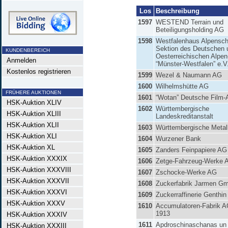
Los
Beschreibung
1597
WESTEND Terrain und
Beteiligungsholding AG
1598
Westfalenhaus Alpensch
Sektion des Deutschen 
KUNDENBEREICH
Oesterreichischen Alpen
Anmelden
“Münster-Westfalen” e.V
Kostenlos registrieren
1599
Wezel & Naumann AG
1600
Wilhelmshütte AG
FRÜHERE AUKTIONEN
1601
“Wotan” Deutsche Film
HSK-Auktion XLIV
1602
Württembergische
HSK-Auktion XLIII
Landeskreditanstalt
HSK-Auktion XLII
1603
Württembergische Metal
HSK-Auktion XLI
1604
Wurzener Bank
HSK-Auktion XL
1605
Zanders Feinpapiere AG
HSK-Auktion XXXIX
1606
Zetge-Fahrzeug-Werke 
HSK-Auktion XXXVIII
1607
Zschocke-Werke AG
HSK-Auktion XXXVII
1608
Zuckerfabrik Jarmen G
HSK-Auktion XXXVI
1609
Zuckerraffinerie Genthi
HSK-Auktion XXXV
1610
Accumulatoren-Fabrik A
1913
HSK-Auktion XXXIV
1611
Apdroschinaschanas un 
HSK-Auktion XXXIII