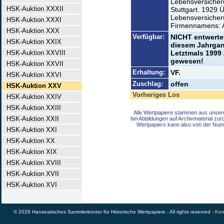
Lebensversicheru
HSK-Auktion XXXII
Stuttgart. 1929 
Lebensversicher
HSK-Auktion XXXI
Firmennamens: 
HSK-Auktion XXX
Verfügbar:
NICHT entwertet
HSK-Auktion XXIX
diesem Jahrgan
HSK-Auktion XXVIII
Letztmals 1999 
gewesen!
HSK-Auktion XXVII
Erhaltung:
VF.
HSK-Auktion XXVI
Zuschlag:
offen
HSK-Auktion XXV
Vorheriges Los
HSK-Auktion XXIV
HSK-Auktion XXIII
Alle Wertpapiere stammen aus unser
HSK-Auktion XXII
bei Abbildungen auf Archivmaterial zu
Wertpapiers kann also von der Num
HSK-Auktion XXI
HSK-Auktion XX
HSK-Auktion XIX
HSK-Auktion XVIII
HSK-Auktion XVII
HSK-Auktion XVI
© 2026 Hanseatisches Sammlerkontor für Historische Wertpapiere - All rights reserved -
Kon