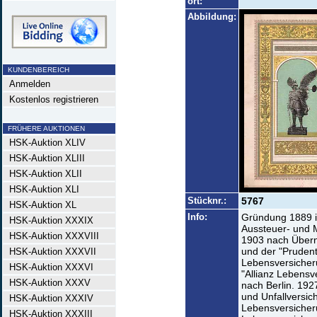
ort:
Abbildung:
KUNDENBEREICH
Anmelden
Kostenlos registrieren
FRÜHERE AUKTIONEN
HSK-Auktion XLIV
HSK-Auktion XLIII
HSK-Auktion XLII
HSK-Auktion XLI
Stücknr.:
5767
HSK-Auktion XL
Info:
Gründung 1889 i
HSK-Auktion XXXIX
Aussteuer- und M
HSK-Auktion XXXVIII
1903 nach Übern
und der "Prudent
HSK-Auktion XXXVII
Lebensversicher
HSK-Auktion XXXVI
"Allianz Lebens
HSK-Auktion XXXV
nach Berlin. 192
und Unfallversich
HSK-Auktion XXXIV
Lebensversicheru
HSK-Auktion XXXIII