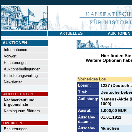
AKTUELLES
AUKTIONEN
|
AUKTIONEN
Informationen
Hier finden Sie
Vorwort
Weitere Optionen habe
Erläuterungen
Auktionsbedingungen
Einlieferungsvertrag
Vorheriges Los
Newsletter
Losnr.:
1227 (Deutschl
Titel:
Deutsche Lebe
AKTUELLE AUKTION
Auflistung:
Namens-Aktie (i
Nachverkauf und
1000).
Ergebnisliste
Ausruf:
1.000,00 EUR
Katalog zum Blättern
Ausgabe-
01.01.1911
datum:
LIVE BIETEN
Ausgabe-
München
Erläuterungen