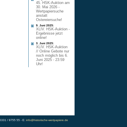
45. HSK-Auktion am
30. Mai 2026 -
Wertpapiersuche
anstatt
Ostereiersuche!
9. Juni 2025:
XLIV. HSK-Auktion -
Ergebnisse jetzt
online!
3. Juni 2025:
XLIV. HSK-Auktion
// Online Gebote nur
noch möglich bis 6.
Juni 2025 - 23:59
Uhr!
)5331 / 9755 55 - E:
info@historische-wertpapiere.de