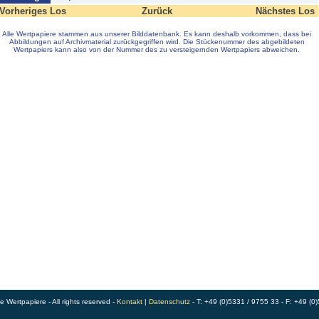
Vorheriges Los
Zurück
Nächstes Los
Alle Wertpapiere stammen aus unserer Bilddatenbank. Es kann deshalb vorkommen, dass bei
Abbildungen auf Archivmaterial zurückgegriffen wird. Die Stückenummer des abgebildeten
Wertpapiers kann also von der Nummer des zu versteigernden Wertpapiers abweichen.
Wertpapiere - All rights reserved -
Kontakt
|
Datenschutz
- T: +49 (0)5331 / 9755 33 - F: +49 (0