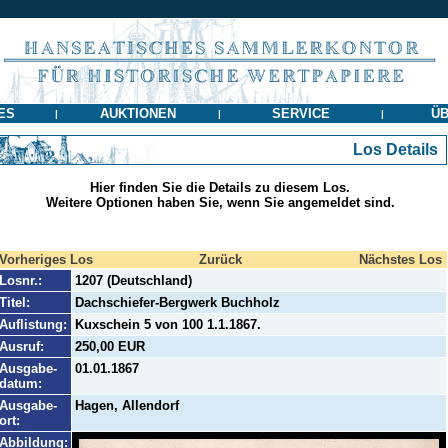
ES
AUKTIONEN
SERVICE
ÜB
|
|
|
Los Details
Hier finden Sie die Details zu diesem Los.
Weitere Optionen haben Sie, wenn Sie angemeldet sind.
Vorheriges Los
Zurück
Nächstes Los
Losnr.:
1207 (Deutschland)
Titel:
Dachschiefer-Bergwerk Buchholz
Auflistung:
Kuxschein 5 von 100 1.1.1867.
Ausruf:
250,00 EUR
Ausgabe-
01.01.1867
datum:
Ausgabe-
Hagen, Allendorf
ort:
Abbildung: