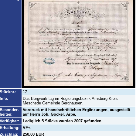
Stücknr.:
17
Info:
Das Bergwerk lag im Regierungsbezirk Arnsberg Kreis
Meschede Gemeinde Berghausen.
Besonder-
Vordruck mit handschriftlichen Ergänzungen, ausgestellt
heiten:
auf Herrn Joh. Gockel, Arpe.
Verfügbar:
Lediglich 5 Stücke wurden 2007 gefunden.
Erhaltung:
VF+.
Zuschlag:
250,00 EUR