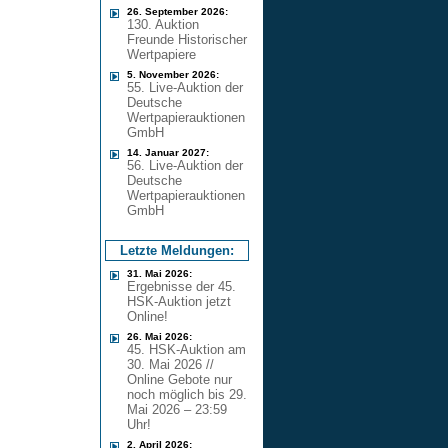
26. September 2026:
130. Auktion
Freunde Historischer
Wertpapiere
5. November 2026:
55. Live-Auktion der
Deutsche
Wertpapierauktionen
GmbH
14. Januar 2027:
56. Live-Auktion der
Deutsche
Wertpapierauktionen
GmbH
Letzte Meldungen:
31. Mai 2026:
Ergebnisse der 45.
HSK-Auktion jetzt
Online!
26. Mai 2026:
45. HSK-Auktion am
30. Mai 2026 //
Online Gebote nur
noch möglich bis 29.
Mai 2026 – 23:59
Uhr!
2. April 2026: