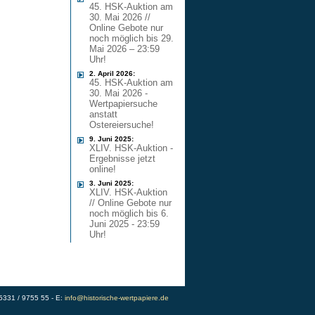
45. HSK-Auktion am
30. Mai 2026 //
Online Gebote nur
noch möglich bis 29.
Mai 2026 – 23:59
Uhr!
2. April 2026:
45. HSK-Auktion am
30. Mai 2026 -
Wertpapiersuche
anstatt
Ostereiersuche!
9. Juni 2025:
XLIV. HSK-Auktion -
Ergebnisse jetzt
online!
3. Juni 2025:
XLIV. HSK-Auktion
// Online Gebote nur
noch möglich bis 6.
Juni 2025 - 23:59
Uhr!
)5331 / 9755 55 - E:
info@historische-wertpapiere.de