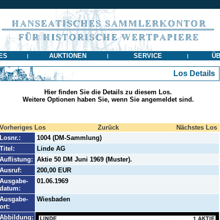
ES
AUKTIONEN
SERVICE
ÜB
|
|
|
Los Details
Hier finden Sie die Details zu diesem Los.
Weitere Optionen haben Sie, wenn Sie angemeldet sind.
Vorheriges Los
Zurück
Nächstes Los
Losnr.:
1004 (DM-Sammlung)
Titel:
Linde AG
Auflistung:
Aktie 50 DM Juni 1969 (Muster).
Ausruf:
200,00 EUR
Ausgabe-
01.06.1969
datum:
Ausgabe-
Wiesbaden
ort:
Abbildung: