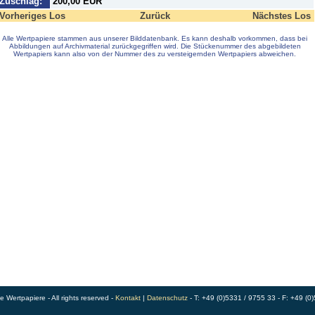
Zuschlag:
200,00 EUR
Vorheriges Los
Zurück
Nächstes Los
Alle Wertpapiere stammen aus unserer Bilddatenbank. Es kann deshalb vorkommen, dass bei
Abbildungen auf Archivmaterial zurückgegriffen wird. Die Stückenummer des abgebildeten
Wertpapiers kann also von der Nummer des zu versteigernden Wertpapiers abweichen.
Wertpapiere - All rights reserved -
Kontakt
|
Datenschutz
- T: +49 (0)5331 / 9755 33 - F: +49 (0