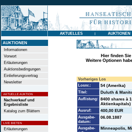
AKTUELLES
AUKTIONEN
|
AUKTIONEN
Informationen
Hier finden Sie
Vorwort
Weitere Optionen habe
Erläuterungen
Auktionsbedingungen
Einlieferungsvertrag
Vorheriges Los
Newsletter
Losnr.:
54 (Amerika)
Titel:
Duluth & Manit
AKTUELLE AUKTION
Auflistung:
8400 shares à 1
Nachverkauf und
Aktienkapitals)
Ergebnisliste
Ausruf:
400,00 EUR
Katalog zum Blättern
Ausgabe-
06.08.1887
datum:
LIVE BIETEN
Ausgabe-
Minneapolis, M
Erläuterungen