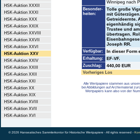
Winnipeg nach Po
HSK-Auktion XXXII
Besonder-
Tolle große Vig
HSK-Auktion XXXI
heiten:
mit Güterzügen
Getreideernte. 
HSK-Auktion XXX
eigenhändig sig
HSK-Auktion XXIX
Trustee und am 
HSK-Auktion XXVIII
übertragen. Rol
Eisenbahngesell
HSK-Auktion XXVII
Joseph RR.
HSK-Auktion XXVI
Verfügbar:
In dieser Form 
HSK-Auktion XXV
Erhaltung:
EF-VF.
HSK-Auktion XXIV
Zuschlag:
440,00 EUR
HSK-Auktion XXIII
Vorheriges Los
HSK-Auktion XXII
HSK-Auktion XXI
Alle Wertpapiere stammen aus unser
bei Abbildungen auf Archivmaterial zu
HSK-Auktion XX
Wertpapiers kann also von der Num
HSK-Auktion XIX
HSK-Auktion XVIII
HSK-Auktion XVII
HSK-Auktion XVI
© 2026 Hanseatisches Sammlerkontor für Historische Wertpapiere - All rights reserved -
Kon