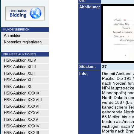
ort:
Abbildung:
KUNDENBEREICH
Anmelden
Kostenlos registrieren
FRÜHERE AUKTIONEN
HSK-Auktion XLIV
Stücknr.:
37
HSK-Auktion XLIII
HSK-Auktion XLII
Info:
Die mit Abstand 
Pacific. Die 191
HSK-Auktion XLI
nach Norden führ
HSK-Auktion XL
NP-Hauptstrecke 
Minneapolis) na
HSK-Auktion XXXIX
North Dakota un
HSK-Auktion XXXVIII
wurde 1887 (bis 
HSK-Auktion XXXVII
kanadischem Terr
gehörende Northe
HSK-Auktion XXXVI
65 Meilen bis zu
HSK-Auktion XXXV
beiden als Ansch
HSK-Auktion XXXIV
wichtigen nach 
Morris nach Bran
HSK-Auktion XXXIII