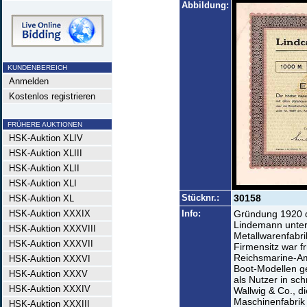
Abbildung:
KUNDENBEREICH
Anmelden
Kostenlos registrieren
FRÜHERE AUKTIONEN
HSK-Auktion XLIV
HSK-Auktion XLIII
HSK-Auktion XLII
HSK-Auktion XLI
Stücknr.:
30158
HSK-Auktion XL
HSK-Auktion XXXIX
Info:
Gründung 1920 d
Lindemann unter
HSK-Auktion XXXVIII
Metallwarenfabri
HSK-Auktion XXXVII
Firmensitz war f
Reichsmarine-Am
HSK-Auktion XXXVI
Boot-Modellen 
HSK-Auktion XXXV
als Nutzer in sc
HSK-Auktion XXXIV
Wallwig & Co., d
Maschinenfabrik
HSK-Auktion XXXIII