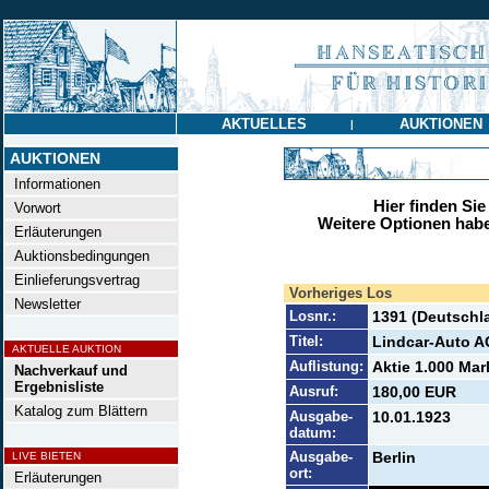
AKTUELLES
AUKTIONEN
|
AUKTIONEN
Informationen
Hier finden Sie
Vorwort
Weitere Optionen habe
Erläuterungen
Auktionsbedingungen
Einlieferungsvertrag
Vorheriges Los
Newsletter
Losnr.:
1391 (Deutschl
Titel:
Lindcar-Auto A
AKTUELLE AUKTION
Auflistung:
Aktie 1.000 Mar
Nachverkauf und
Ergebnisliste
Ausruf:
180,00 EUR
Katalog zum Blättern
Ausgabe-
10.01.1923
datum:
Ausgabe-
Berlin
LIVE BIETEN
ort:
Erläuterungen