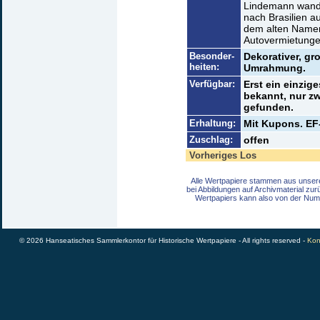
Lindemann wander
nach Brasilien 
dem alten Namen
Autovermietunge
Besonder-
Dekorativer, gr
heiten:
Umrahmung.
Verfügbar:
Erst ein einzig
bekannt, nur zw
gefunden.
Erhaltung:
Mit Kupons. EF
Zuschlag:
offen
Vorheriges Los
Alle Wertpapiere stammen aus unser
bei Abbildungen auf Archivmaterial zu
Wertpapiers kann also von der Num
© 2026 Hanseatisches Sammlerkontor für Historische Wertpapiere - All rights reserved -
Kon