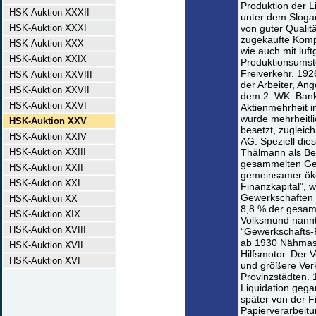
Produktion der L
HSK-Auktion XXXII
unter dem Slogan
HSK-Auktion XXXI
von guter Qualit
zugekaufte Komp
HSK-Auktion XXX
wie auch mit luf
HSK-Auktion XXIX
Produktionsumste
Freiverkehr. 19
HSK-Auktion XXVIII
der Arbeiter, An
HSK-Auktion XXVII
dem 2. WK: Bank 
HSK-Auktion XXVI
Aktienmehrheit 
wurde mehrheitli
HSK-Auktion XXV
besetzt, zugleic
HSK-Auktion XXIV
AG. Speziell dies
HSK-Auktion XXIII
Thälmann als Bei
gesammelten Ge
HSK-Auktion XXII
gemeinsamer öko
HSK-Auktion XXI
Finanzkapital”, 
Gewerkschaften 
HSK-Auktion XX
8,8 % der gesam
HSK-Auktion XIX
Volksmund nannt
HSK-Auktion XVIII
“Gewerkschafts-F
ab 1930 Nähmasc
HSK-Auktion XVII
Hilfsmotor. Der V
HSK-Auktion XVI
und größere Verk
Provinzstädten.
Liquidation geg
später von der 
Papierverarbeitu