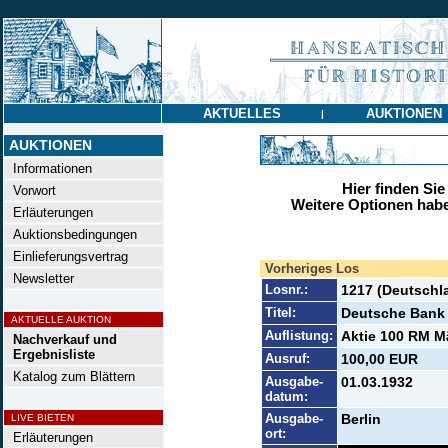
AKTUELLES
AUKTIONEN
|
AUKTIONEN
Informationen
Hier finden Sie
Vorwort
Weitere Optionen habe
Erläuterungen
Auktionsbedingungen
Einlieferungsvertrag
Vorheriges Los
Newsletter
Losnr.:
1217 (Deutschl
Titel:
Deutsche Bank 
AKTUELLE AUKTION
Auflistung:
Aktie 100 RM Mä
Nachverkauf und
Ergebnisliste
Ausruf:
100,00 EUR
Katalog zum Blättern
Ausgabe-
01.03.1932
datum:
Ausgabe-
Berlin
LIVE BIETEN
ort:
Erläuterungen