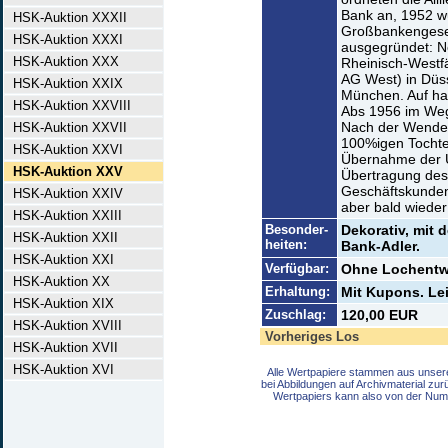
Bank an, 1952 w
HSK-Auktion XXXII
Großbankengesetz
HSK-Auktion XXXI
ausgegründet: N
HSK-Auktion XXX
Rheinisch-Westf
AG West) in Düs
HSK-Auktion XXIX
München. Auf ha
HSK-Auktion XXVIII
Abs 1956 im Weg
Nach der Wende 
HSK-Auktion XXVII
100%igen Tochte
HSK-Auktion XXVI
Übernahme der U
HSK-Auktion XXV
Übertragung des 
Geschäftskunden
HSK-Auktion XXIV
aber bald wiede
HSK-Auktion XXIII
Besonder-
Dekorativ, mit 
HSK-Auktion XXII
heiten:
Bank-Adler.
HSK-Auktion XXI
Verfügbar:
Ohne Lochentw
HSK-Auktion XX
Erhaltung:
Mit Kupons. Lei
HSK-Auktion XIX
Zuschlag:
120,00 EUR
HSK-Auktion XVIII
Vorheriges Los
HSK-Auktion XVII
HSK-Auktion XVI
Alle Wertpapiere stammen aus unser
bei Abbildungen auf Archivmaterial zu
Wertpapiers kann also von der Num