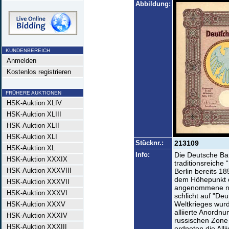
Abbildung:
KUNDENBEREICH
Anmelden
Kostenlos registrieren
FRÜHERE AUKTIONEN
HSK-Auktion XLIV
HSK-Auktion XLIII
HSK-Auktion XLII
HSK-Auktion XLI
Stücknr.:
213109
HSK-Auktion XL
Info:
Die Deutsche Ba
HSK-Auktion XXXIX
traditionsreiche 
HSK-Auktion XXXVIII
Berlin bereits 1
dem Höhepunkt de
HSK-Auktion XXXVII
angenommene ne
HSK-Auktion XXXVI
schlicht auf "De
Weltkrieges wurd
HSK-Auktion XXXV
alliierte Anordnu
HSK-Auktion XXXIV
russischen Zone
HSK-Auktion XXXIII
ordneten die All