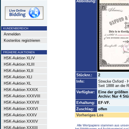
Abbildung:
KUNDENBEREICH
Anmelden
Kostenlos registrieren
FRÜHERE AUKTIONEN
HSK-Auktion XLIV
HSK-Auktion XLIII
HSK-Auktion XLII
Stücknr.:
2
HSK-Auktion XLI
Info:
Strecke Oxford - H
HSK-Auktion XL
Seit 1888 an die 
HSK-Auktion XXXIX
Verfügbar:
Eine der größten
HSK-Auktion XXXVIII
Archiv: Nur 4 Stü
HSK-Auktion XXXVII
Erhaltung:
EF-VF.
HSK-Auktion XXXVI
Zuschlag:
offen
HSK-Auktion XXXV
Vorheriges Los
HSK-Auktion XXXIV
Alle Wertpapiere stammen aus unser
HSK-Auktion XXXIII
bei Abbildungen auf Archivmaterial zu