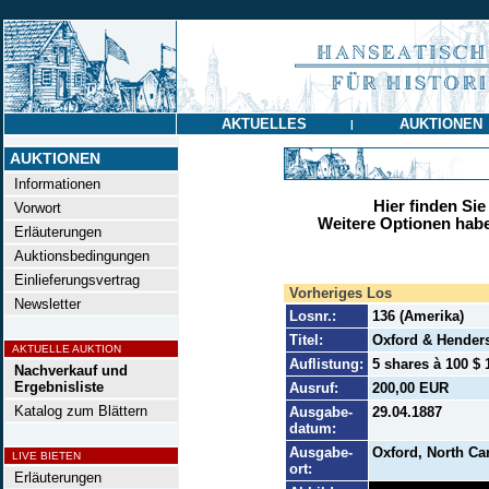
AKTUELLES
AUKTIONEN
|
AUKTIONEN
Informationen
Hier finden Sie
Vorwort
Weitere Optionen habe
Erläuterungen
Auktionsbedingungen
Einlieferungsvertrag
Vorheriges Los
Newsletter
Losnr.:
136 (Amerika)
Titel:
Oxford & Hender
AKTUELLE AUKTION
Auflistung:
5 shares à 100 $ 
Nachverkauf und
Ergebnisliste
Ausruf:
200,00 EUR
Katalog zum Blättern
Ausgabe-
29.04.1887
datum:
Ausgabe-
Oxford, North Ca
LIVE BIETEN
ort:
Erläuterungen