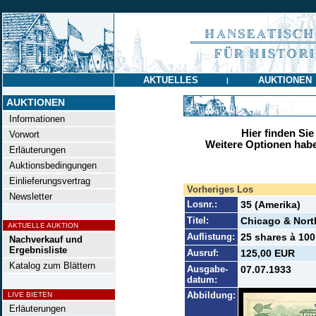
AKTUELLES
AUKTIONEN
|
AUKTIONEN
Informationen
Hier finden Sie
Vorwort
Weitere Optionen habe
Erläuterungen
Auktionsbedingungen
Einlieferungsvertrag
Vorheriges Los
Newsletter
Losnr.:
35 (Amerika)
Titel:
Chicago & Nort
AKTUELLE AUKTION
Auflistung:
25 shares à 100
Nachverkauf und
Ergebnisliste
Ausruf:
125,00 EUR
Katalog zum Blättern
Ausgabe-
07.07.1933
datum:
Abbildung:
LIVE BIETEN
Erläuterungen