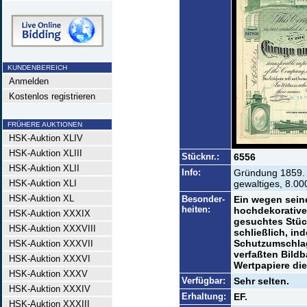
KUNDENBEREICH
Anmelden
Kostenlos registrieren
FRÜHERE AUKTIONEN
HSK-Auktion XLIV
HSK-Auktion XLIII
Stücknr.:
6556
HSK-Auktion XLII
Info:
Gründung 1859. I
HSK-Auktion XLI
gewaltiges, 8.00
HSK-Auktion XL
Besonder-
Ein wegen sein
heiten:
hochdekorative
HSK-Auktion XXXIX
gesuchtes Stück
HSK-Auktion XXXVIII
schließlich, ind
Schutzumschla
HSK-Auktion XXXVII
verfaßten Bild
HSK-Auktion XXXVI
Wertpapiere die
HSK-Auktion XXXV
Verfügbar:
Sehr selten.
HSK-Auktion XXXIV
Erhaltung:
EF.
HSK-Auktion XXXIII