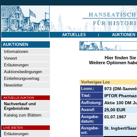
AKTUELLES
AUKTIONEN
|
AUKTIONEN
Informationen
Hier finden Sie
Vorwort
Weitere Optionen habe
Erläuterungen
Auktionsbedingungen
Einlieferungsvertrag
Vorheriges Los
Newsletter
Losnr.:
973 (DM-Samml
Titel:
IPTOR Pharmaze
AKTUELLE AUKTION
Auflistung:
Aktie 100 DM Ju
Nachverkauf und
Ergebnisliste
Ausruf:
25,00 EUR
Katalog zum Blättern
Ausgabe-
01.07.1967
datum:
Ausgabe-
St. Ingbert/Saar
LIVE BIETEN
ort:
Erläuterungen