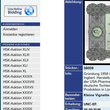
Abbildung:
KUNDENBEREICH
Anmelden
Kostenlos registrieren
FRÜHERE AUKTIONEN
HSK-Auktion XLIV
HSK-Auktion XLIII
HSK-Auktion XLII
HSK-Auktion XLI
Stücknr.:
38059
HSK-Auktion XL
Info:
Gründung 1958 i
HSK-Auktion XXXIX
Ingbert. Herstel
der USA-Pharma-
HSK-Auktion XXXVIII
deutsche Tochte
HSK-Auktion XXXVII
Produktion in L
HSK-Auktion XXXVI
Besonder-
Kleine Vignette
HSK-Auktion XXXV
heiten:
HSK-Auktion XXXIV
Erhaltung:
UNC-EF.
HSK-Auktion XXXIII
Zuschlag:
25,00 EUR