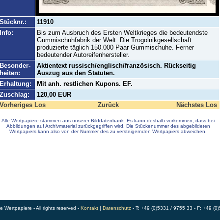
Stücknr.:
11910
Info:
Bis zum Ausbruch des Ersten Weltkrieges die bedeutendste
Gummischuhfabrik der Welt. Die Trogolnikgesellschaft
produzierte täglich 150.000 Paar Gummischuhe. Ferner
bedeutender Autoreifenhersteller.
Besonder-
Aktientext russisch/englisch/französisch. Rückseitig
heiten:
Auszug aus den Statuten.
Erhaltung:
Mit anh. restlichen Kupons. EF.
Zuschlag:
120,00 EUR
Vorheriges Los
Zurück
Nächstes Los
Alle Wertpapiere stammen aus unserer Bilddatenbank. Es kann deshalb vorkommen, dass bei
Abbildungen auf Archivmaterial zurückgegriffen wird. Die Stückenummer des abgebildeten
Wertpapiers kann also von der Nummer des zu versteigernden Wertpapiers abweichen.
Wertpapiere - All rights reserved -
Kontakt
|
Datenschutz
- T: +49 (0)5331 / 9755 33 - F: +49 (0