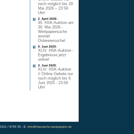
noch möglich bis 29.
Mai 2026 – 23:59
Uhr!
2. April 2026:
45. HSK-Auktion am
30. Mai 2026 -
Wertpapiersuche
anstatt
Ostereiersuche!
9. Juni 2025:
XLIV. HSK-Auktion -
Ergebnisse jetzt
online!
3. Juni 2025:
XLIV. HSK-Auktion
// Online Gebote nur
noch möglich bis 6.
Juni 2025 - 23:59
Uhr!
)5331 / 9755 55 - E:
info@historische-wertpapiere.de