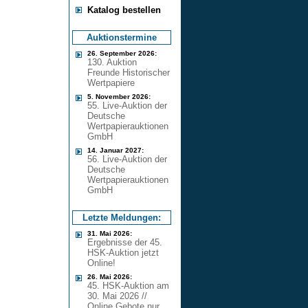
Katalog bestellen
Auktionstermine
26. September 2026:
130. Auktion
Freunde Historischer
Wertpapiere
5. November 2026:
55. Live-Auktion der
Deutsche
Wertpapierauktionen
GmbH
14. Januar 2027:
56. Live-Auktion der
Deutsche
Wertpapierauktionen
GmbH
Letzte Meldungen:
31. Mai 2026:
Ergebnisse der 45.
HSK-Auktion jetzt
Online!
26. Mai 2026:
45. HSK-Auktion am
30. Mai 2026 //
Online Gebote nur