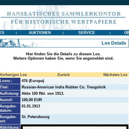
ES
AUKTIONEN
SERVICE
ÜB
|
|
|
Los Details
Hier finden Sie die Details zu diesem Los.
Weitere Optionen haben Sie, wenn Sie angemeldet sind.
Vorheriges Los
Zurück
Nächstes Los
Losnr.:
476 (Europa)
Titel:
Russian-American India Rubber Co. Treugolnik
Auflistung:
Aktie 100 Rbl. von 1913.
Ausruf:
100,00 EUR
Ausgabe-
01.01.1913
datum:
Ausgabe-
St. Petersbourg
ort:
Abbildung: