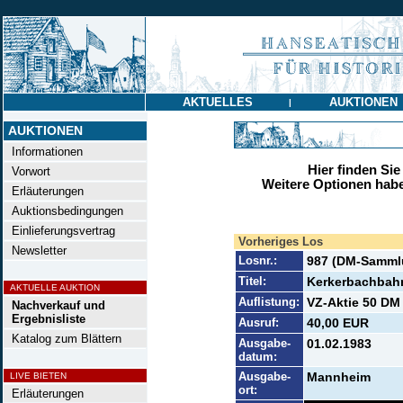
AKTUELLES
AUKTIONEN
|
AUKTIONEN
Informationen
Hier finden Sie
Vorwort
Weitere Optionen habe
Erläuterungen
Auktionsbedingungen
Einlieferungsvertrag
Vorheriges Los
Newsletter
Losnr.:
987 (DM-Samml
Titel:
Kerkerbachbah
AKTUELLE AUKTION
Auflistung:
VZ-Aktie 50 DM 
Nachverkauf und
Ergebnisliste
Ausruf:
40,00 EUR
Katalog zum Blättern
Ausgabe-
01.02.1983
datum:
Ausgabe-
Mannheim
LIVE BIETEN
ort:
Erläuterungen