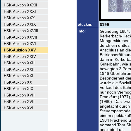
HSK-Auktion XXXII
HSK-Auktion XXXI
HSK-Auktion XXX
HSK-Auktion XXIX
Stücknr.:
6199
HSK-Auktion XXVIII
Info:
Gründung 1884.
Kerkerbach-Heck
HSK-Auktion XXVII
Mengerskirchen,
HSK-Auktion XXVI
durch ein drittes
Anschluss an di
HSK-Auktion XXV
Betriebseröffnung
HSK-Auktion XXIV
dann in Kerkerba
HSK-Auktion XXIII
Güterbahn, wie s
bewegten 2 Pers
HSK-Auktion XXII
1946 Überführun
HSK-Auktion XXI
Besonderheit de
HSK-Auktion XX
wurde die Sozial
Verkauf des Bah
HSK-Auktion XIX
nur noch Vermög
HSK-Auktion XVIII
Frankfurt (1977
(1980). Das "zwe
HSK-Auktion XVII
angefacht durch 
HSK-Auktion XVI
Steuersparmodell
einem spektakul
1984 krachend un
Vorstand Tom Si
gesiebte Luft.