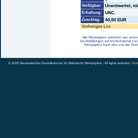
Verfügbar:
Unentwertet, m
Erhaltung:
UNC.
Zuschlag:
40,00 EUR
Vorheriges Los
Alle Wertpapiere stammen aus unser
bei Abbildungen auf Archivmaterial zu
Wertpapiers kann also von der Num
© 2026 Hanseatisches Sammlerkontor für Historische Wertpapiere - All rights reserved -
Kon