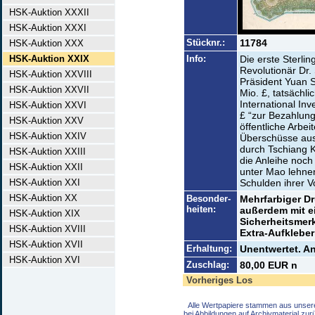
HSK-Auktion XXXII
HSK-Auktion XXXI
Stücknr.:
11784
HSK-Auktion XXX
HSK-Auktion XXIX
Info:
Die erste Sterli
Revolutionär Dr. 
HSK-Auktion XXVIII
Präsident Yuan S
HSK-Auktion XXVII
Mio. £, tatsächl
International Inv
HSK-Auktion XXVI
£ “zur Bezahlun
HSK-Auktion XXV
öffentliche Arbe
HSK-Auktion XXIV
Überschüsse aus 
durch Tschiang Ka
HSK-Auktion XXIII
die Anleihe noch
HSK-Auktion XXII
unter Mao lehne
HSK-Auktion XXI
Schulden ihrer 
HSK-Auktion XX
Besonder-
Mehrfarbiger Dr
heiten:
außerdem mit 
HSK-Auktion XIX
Sicherheitsmerk
HSK-Auktion XVIII
Extra-Aufklebe
HSK-Auktion XVII
Erhaltung:
Unentwertet. A
HSK-Auktion XVI
Zuschlag:
80,00 EUR n
Vorheriges Los
Alle Wertpapiere stammen aus unser
bei Abbildungen auf Archivmaterial zu