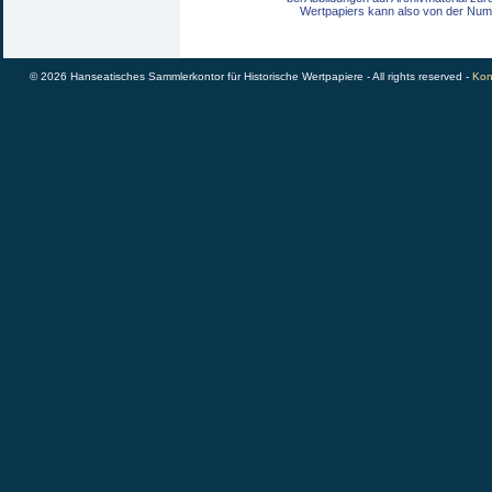
Wertpapiers kann also von der Num
© 2026 Hanseatisches Sammlerkontor für Historische Wertpapiere - All rights reserved -
Kon