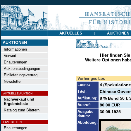
AKTUELLES
AUKTIONEN
|
AUKTIONEN
Informationen
Hier finden Sie
Vorwort
Weitere Optionen habe
Erläuterungen
Auktionsbedingungen
Einlieferungsvertrag
Vorheriges Los
Newsletter
Losnr.:
4 (Spekulatione
Titel:
Chinese Govern
AKTUELLE AUKTION
Auflistung:
8 % Bond 50 £ 3
Nachverkauf und
Ergebnisliste
Ausruf:
80,00 EUR
Katalog zum Blättern
Ausgabe-
30.09.1925
datum:
Abbildung:
LIVE BIETEN
Erläuterungen