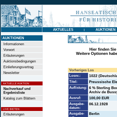
AKTUELLES
AUKTIONEN
|
AUKTIONEN
Informationen
Hier finden Sie
Vorwort
Weitere Optionen habe
Erläuterungen
Auktionsbedingungen
Einlieferungsvertrag
Vorheriges Los
Newsletter
Losnr.:
1022 (Deutschl
Titel:
Preussische Ele
AKTUELLE AUKTION
Auflistung:
6 % Sterling Bo
Nachverkauf und
Archiv de Bussy
Ergebnisliste
Ausruf:
100,00 EUR
Katalog zum Blättern
Ausgabe-
06.12.1928
datum:
LIVE BIETEN
Ausgabe-
Berlin
Erläuterungen