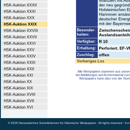
finanziert mit A
der neu gegründ
HSK-Auktion XXXII
Holsteinischen E
HSK-Auktion XXXI
Hannover ansässi
HSK-Auktion XXX
deutscher Energ
mit der Bayernwe
HSK-Auktion XXIX
Besonder-
Zwischenschein 
HSK-Auktion XXVIII
heiten:
Auslandsanleih
HSK-Auktion XXVII
Verfügbar:
R 10
HSK-Auktion XXVI
Erhaltung:
Perforiert. EF-V
HSK-Auktion XXV
Zuschlag:
offen
HSK-Auktion XXIV
Vorheriges Los
HSK-Auktion XXIII
HSK-Auktion XXII
Alle Wertpapiere stammen aus unser
HSK-Auktion XXI
bei Abbildungen auf Archivmaterial zu
Wertpapiers kann also von der Num
HSK-Auktion XX
HSK-Auktion XIX
HSK-Auktion XVIII
HSK-Auktion XVII
HSK-Auktion XVI
© 2026 Hanseatisches Sammlerkontor für Historische Wertpapiere - All rights reserved -
Kon