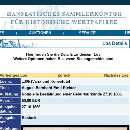
ES
AUKTIONEN
SERVICE
ÜB
|
|
|
Los Details
Hier finden Sie die Details zu diesem Los.
Weitere Optionen haben Sie, wenn Sie angemeldet sind.
Vorheriges Los
Zurück
Nächstes Los
Losnr.:
1306 (Varia und Konvolute)
Titel:
August Bernhard Emil Richter
Auflistung:
Notarielle Bestätigung einer Geburtsurkunde 27.10.1866.
Ausruf:
60,00 EUR
Ausgabe-
27.10.1866
datum:
Ausgabe-
Rostock
ort:
Abbildung: