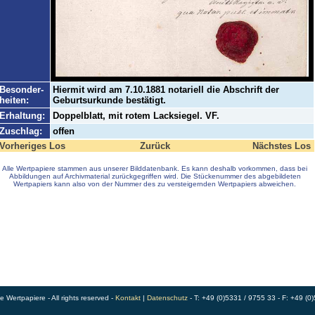
Besonder-
Hiermit wird am 7.10.1881 notariell die Abschrift der
heiten:
Geburtsurkunde bestätigt.
Erhaltung:
Doppelblatt, mit rotem Lacksiegel. VF.
Zuschlag:
offen
Vorheriges Los
Zurück
Nächstes Los
Alle Wertpapiere stammen aus unserer Bilddatenbank. Es kann deshalb vorkommen, dass bei
Abbildungen auf Archivmaterial zurückgegriffen wird. Die Stückenummer des abgebildeten
Wertpapiers kann also von der Nummer des zu versteigernden Wertpapiers abweichen.
Wertpapiere - All rights reserved -
Kontakt
|
Datenschutz
- T: +49 (0)5331 / 9755 33 - F: +49 (0