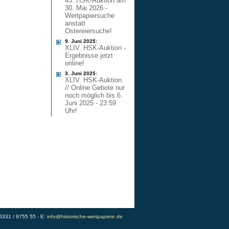
45. HSK-Auktion am
30. Mai 2026 -
Wertpapiersuche
anstatt
Ostereiersuche!
9. Juni 2025:
XLIV. HSK-Auktion -
Ergebnisse jetzt
online!
3. Juni 2025:
XLIV. HSK-Auktion
// Online Gebote nur
noch möglich bis 6.
Juni 2025 - 23:59
Uhr!
)5331 / 9755 55 - E:
info@historische-wertpapiere.de