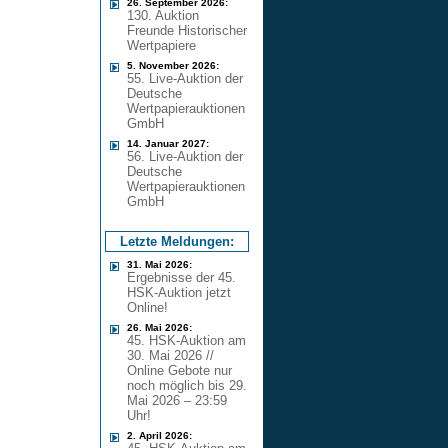
26. September 2026:
130. Auktion
Freunde Historischer
Wertpapiere
5. November 2026:
55. Live-Auktion der
Deutsche
Wertpapierauktionen
GmbH
14. Januar 2027:
56. Live-Auktion der
Deutsche
Wertpapierauktionen
GmbH
Letzte Meldungen:
31. Mai 2026:
Ergebnisse der 45.
HSK-Auktion jetzt
Online!
26. Mai 2026:
45. HSK-Auktion am
30. Mai 2026 //
Online Gebote nur
noch möglich bis 29.
Mai 2026 – 23:59
Uhr!
2. April 2026: