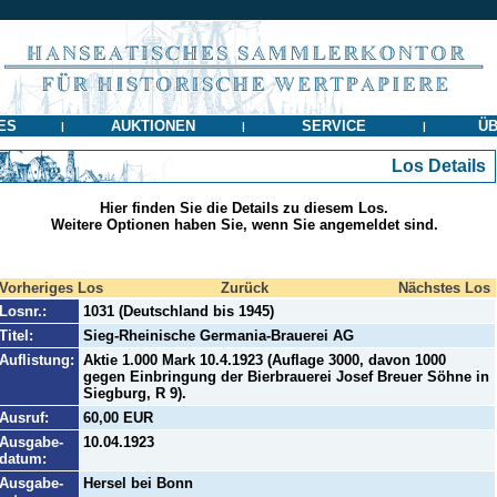
ES
AUKTIONEN
SERVICE
ÜB
|
|
|
Los Details
Hier finden Sie die Details zu diesem Los.
Weitere Optionen haben Sie, wenn Sie angemeldet sind.
Vorheriges Los
Zurück
Nächstes Los
Losnr.:
1031 (Deutschland bis 1945)
Titel:
Sieg-Rheinische Germania-Brauerei AG
Auflistung:
Aktie 1.000 Mark 10.4.1923 (Auflage 3000, davon 1000
gegen Einbringung der Bierbrauerei Josef Breuer Söhne in
Siegburg, R 9).
Ausruf:
60,00 EUR
Ausgabe-
10.04.1923
datum:
Ausgabe-
Hersel bei Bonn