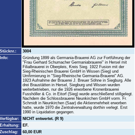
Stücknr.:
3004
Info:
Gründung 1899 als Germania-Brauerei AG zur Fortführung der
"Frau Gerhard Schumacher Germaniabrauerei" in Hersel mit
Filialbrauerei in Oberpleis, Kreis Sieg. 1922 Fusion mit der
Sieg-Rheinischen Brauerei GmbH in Wissen (Sieg) und
Umfirmierung in "Sieg-Rheinische Germania-Brauerei" AG.
1923 Aufnahme der Brauerei J. Breuer Söhne in Siegburg. Alle
drei Braustätten in Hersel, Siegburg und Wissen wurden
weiterbetrieben, nur die 1926 erworbene Kronenbrauerei
Fusshöller & Co. in Eitorf (Sieg) wurde anschließend stillgelegt.
Nachdem die Schlossbrauerei Neunkirchen GmbH vorm. Fr.
Schmidt in Neunkirchen (Saar) die Aktienmehrheit erworben
hatte, wurde 1970 die Zentralverwaltung dorthin verlegt. Erst
1990 in Liquidation gegangen.
Verfügbar:
NICHT entwertet. (R 9)
Erhaltung:
EF.
Zuschlag:
60,00 EUR