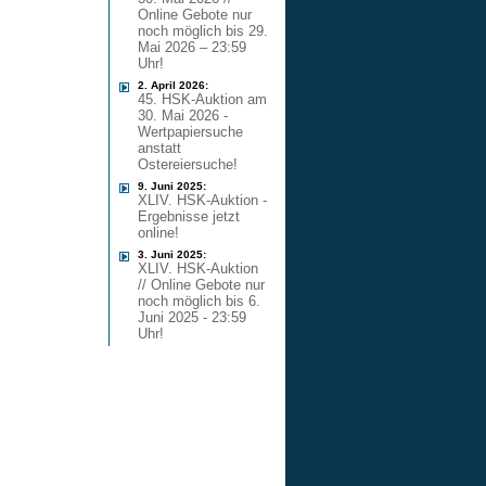
Online Gebote nur
noch möglich bis 29.
Mai 2026 – 23:59
Uhr!
2. April 2026:
45. HSK-Auktion am
30. Mai 2026 -
Wertpapiersuche
anstatt
Ostereiersuche!
9. Juni 2025:
XLIV. HSK-Auktion -
Ergebnisse jetzt
online!
3. Juni 2025:
XLIV. HSK-Auktion
// Online Gebote nur
noch möglich bis 6.
Juni 2025 - 23:59
Uhr!