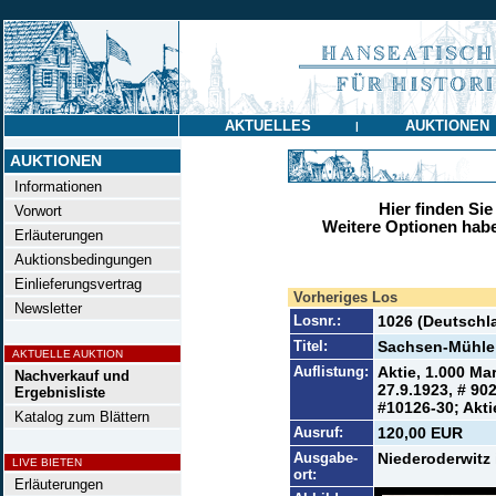
AKTUELLES
AUKTIONEN
|
AUKTIONEN
Informationen
Hier finden Sie
Vorwort
Weitere Optionen habe
Erläuterungen
Auktionsbedingungen
Einlieferungsvertrag
Vorheriges Los
Newsletter
Losnr.:
1026 (Deutschl
Titel:
Sachsen-Mühle 
AKTUELLE AUKTION
Auflistung:
Aktie, 1.000 Mar
Nachverkauf und
27.9.1923, # 902
Ergebnisliste
#10126-30; Akti
Katalog zum Blättern
Ausruf:
120,00 EUR
Ausgabe-
Niederoderwitz 
LIVE BIETEN
ort:
Erläuterungen