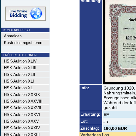
Abbildung:
KUNDENBEREICH
Anmelden
Kostenlos registrieren
FRÜHERE AUKTIONEN
HSK-Auktion XLIV
HSK-Auktion XLIII
HSK-Auktion XLII
HSK-Auktion XLI
HSK-Auktion XL
Info:
Gründung 1920. H
Nahrungsmitteln
HSK-Auktion XXXIX
Erzeugnissen alle
HSK-Auktion XXXVIII
Während der Infl
gezahlt.
HSK-Auktion XXXVII
Erhaltung:
EF.
HSK-Auktion XXXVI
HSK-Auktion XXXV
Lot:
Ja
HSK-Auktion XXXIV
Zuschlag:
160,00 EUR
HSK-Auktion XXXIII
Vorheriges Los