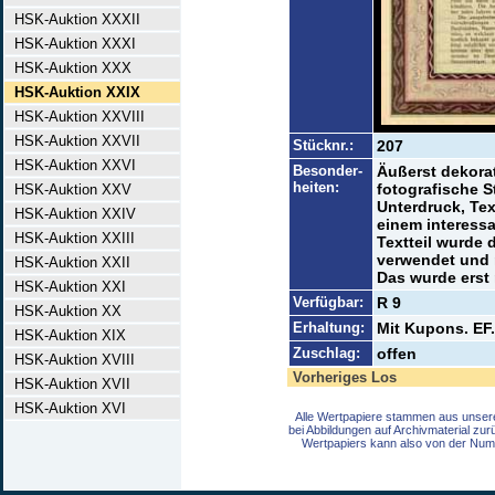
HSK-Auktion XXXII
HSK-Auktion XXXI
HSK-Auktion XXX
HSK-Auktion XXIX
HSK-Auktion XXVIII
HSK-Auktion XXVII
Stücknr.:
207
HSK-Auktion XXVI
Besonder-
Äußerst dekorat
heiten:
fotografische 
HSK-Auktion XXV
Unterdruck, Tex
HSK-Auktion XXIV
einem interessa
HSK-Auktion XXIII
Textteil wurde 
verwendet und 
HSK-Auktion XXII
Das wurde erst 
HSK-Auktion XXI
Verfügbar:
R 9
HSK-Auktion XX
Erhaltung:
Mit Kupons. EF.
HSK-Auktion XIX
Zuschlag:
offen
HSK-Auktion XVIII
Vorheriges Los
HSK-Auktion XVII
HSK-Auktion XVI
Alle Wertpapiere stammen aus unser
bei Abbildungen auf Archivmaterial zu
Wertpapiers kann also von der Num