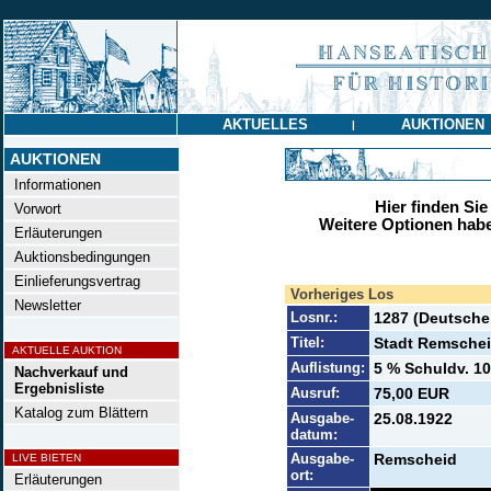
AKTUELLES
AUKTIONEN
|
AUKTIONEN
Informationen
Hier finden Sie
Vorwort
Weitere Optionen habe
Erläuterungen
Auktionsbedingungen
Einlieferungsvertrag
Vorheriges Los
Newsletter
Losnr.:
1287 (Deutsch
Titel:
Stadt Remsche
AKTUELLE AUKTION
Auflistung:
5 % Schuldv. 10
Nachverkauf und
Ergebnisliste
Ausruf:
75,00 EUR
Katalog zum Blättern
Ausgabe-
25.08.1922
datum:
Ausgabe-
Remscheid
LIVE BIETEN
ort:
Erläuterungen