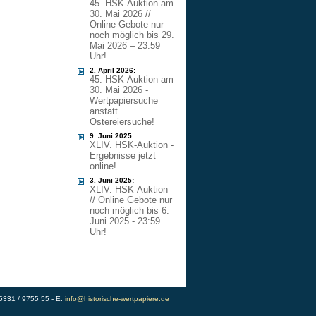
45. HSK-Auktion am
30. Mai 2026 //
Online Gebote nur
noch möglich bis 29.
Mai 2026 – 23:59
Uhr!
2. April 2026:
45. HSK-Auktion am
30. Mai 2026 -
Wertpapiersuche
anstatt
Ostereiersuche!
9. Juni 2025:
XLIV. HSK-Auktion -
Ergebnisse jetzt
online!
3. Juni 2025:
XLIV. HSK-Auktion
// Online Gebote nur
noch möglich bis 6.
Juni 2025 - 23:59
Uhr!
)5331 / 9755 55 - E:
info@historische-wertpapiere.de