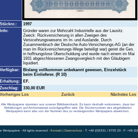
Stücknr.:
1997
Info:
Gründer waren zur Mehrzahl Industrielle aus der Lausitz.
Zweck: Rückversicherung in allen Zweigen des
Versicehrungswesens im In- und Auslande. Durch
Zusammenbruch der Deutsche Auto-Versicherungs-AG (an der
man im Rückversicherungs-Wege beteiligt war) geriet die Ges.
in hoffnungslose Überschuldung und wurde nach einem im Mai
1931 abgeschlossenen Zwangsvergleich mit den Gläubigern
liquidiert.
Verfügbar:
Bislang vollkommen unbekannt gewesen, Einzelstück
beim Einlieferer. (R 10)
Erhaltung:
EF.
Zuschlag:
330,00 EUR
Vorheriges Los
Zurück
Nächstes Los
Alle Wertpapiere stammen aus unserer Bilddatenbank. Es kann deshalb vorkommen, dass bei
Abbildungen auf Archivmaterial zurückgegriffen wird. Die Stückenummer des abgebildeten
Wertpapiers kann also von der Nummer des zu versteigernden Wertpapiers abweichen.
Wertpapiere - All rights reserved -
Kontakt
|
Datenschutz
- T: +49 (0)5331 / 9755 33 - F: +49 (0