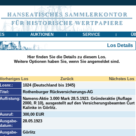
ES
AUKTIONEN
SERVICE
ÜB
|
|
|
Los Details
Hier finden Sie die Details zu diesem Los.
Weitere Optionen haben Sie, wenn Sie angemeldet sind.
Vorheriges Los
Zurück
Nächstes Los
Losnr.:
1024 (Deutschland bis 1945)
Titel:
Rothenburger Rückversicherungs-AG
Auflistung:
Namens-Aktie 3.000 Mark 28.5.1923. Gründeraktie (Auflage
2000, R 10), ausgestellt auf den Versicherungsbeamten Curt
Kalinke in Görlitz.
Ausruf:
300,00 EUR
Ausgabe-
28.05.1923
datum:
Ausgabe-
Görlitz