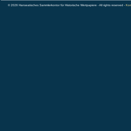
© 2026 Hanseatisches Sammlerkontor für Historische Wertpapiere - All rights reserved -
Kon