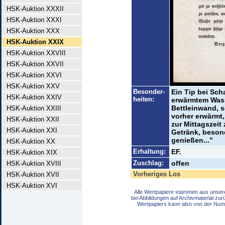
HSK-Auktion XXXII
HSK-Auktion XXXI
HSK-Auktion XXX
HSK-Auktion XXIX
HSK-Auktion XXVIII
HSK-Auktion XXVII
HSK-Auktion XXVI
HSK-Auktion XXV
Besonder-
Ein Tip bei Sch
HSK-Auktion XXIV
heiten:
erwärmtem Wass
Bettleinwand, so
HSK-Auktion XXIII
vorher erwärmt,
HSK-Auktion XXII
zur Mittagszeit
HSK-Auktion XXI
Getränk, besond
genießen...”
HSK-Auktion XX
Erhaltung:
EF.
HSK-Auktion XIX
Zuschlag:
offen
HSK-Auktion XVIII
Vorheriges Los
HSK-Auktion XVII
HSK-Auktion XVI
Alle Wertpapiere stammen aus unser
bei Abbildungen auf Archivmaterial zu
Wertpapiers kann also von der Num