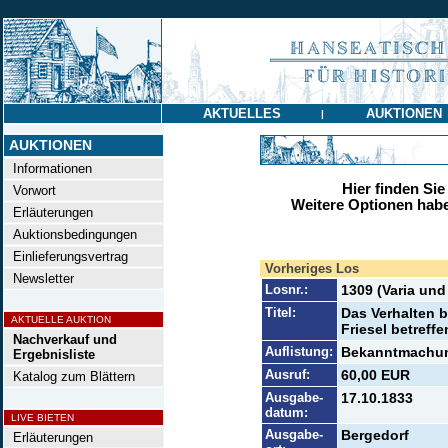
AKTUELLES
AUKTIONEN
|
AUKTIONEN
Informationen
Hier finden Sie
Vorwort
Weitere Optionen habe
Erläuterungen
Auktionsbedingungen
Einlieferungsvertrag
Vorheriges Los
Newsletter
Losnr.:
1309 (Varia und
Titel:
Das Verhalten 
AKTUELLE AUKTION
Friesel betreff
Nachverkauf und
Auflistung:
Bekanntmachun
Ergebnisliste
Ausruf:
60,00 EUR
Katalog zum Blättern
Ausgabe-
17.10.1833
datum:
LIVE BIETEN
Ausgabe-
Bergedorf
Erläuterungen