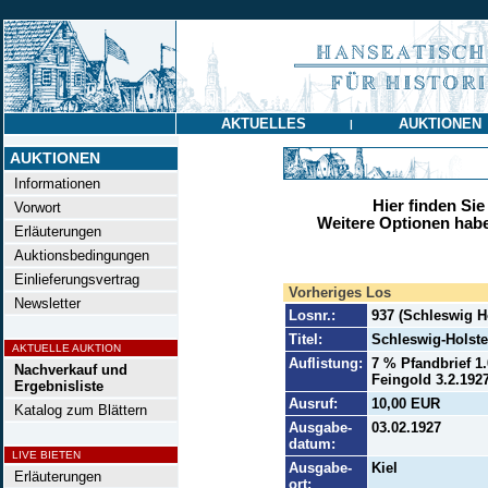
AKTUELLES
AUKTIONEN
|
AUKTIONEN
Informationen
Hier finden Sie
Vorwort
Weitere Optionen habe
Erläuterungen
Auktionsbedingungen
Einlieferungsvertrag
Vorheriges Los
Newsletter
Losnr.:
937 (Schleswig 
Titel:
Schleswig-Holste
AKTUELLE AUKTION
Auflistung:
7 % Pfandbrief 
Nachverkauf und
Feingold 3.2.1927
Ergebnisliste
Ausruf:
10,00 EUR
Katalog zum Blättern
Ausgabe-
03.02.1927
datum:
LIVE BIETEN
Ausgabe-
Kiel
Erläuterungen
ort: