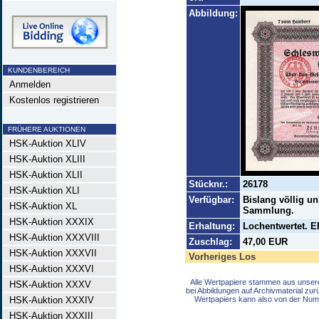
Abbildung:
KUNDENBEREICH
Anmelden
Kostenlos registrieren
FRÜHERE AUKTIONEN
HSK-Auktion XLIV
HSK-Auktion XLIII
HSK-Auktion XLII
Stücknr.:
26178
HSK-Auktion XLI
Verfügbar:
Bislang völlig un
HSK-Auktion XL
Sammlung.
HSK-Auktion XXXIX
Erhaltung:
Lochentwertet. E
HSK-Auktion XXXVIII
Zuschlag:
47,00 EUR
HSK-Auktion XXXVII
Vorheriges Los
HSK-Auktion XXXVI
Alle Wertpapiere stammen aus unser
HSK-Auktion XXXV
bei Abbildungen auf Archivmaterial zu
HSK-Auktion XXXIV
Wertpapiers kann also von der Num
HSK-Auktion XXXIII